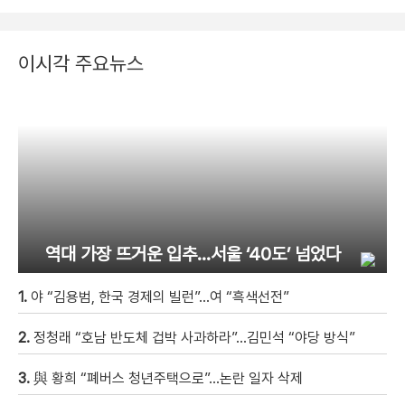
이시각 주요뉴스
역대 가장 뜨거운 입추…서울 ‘40도’ 넘었다
1.
야 “김용범, 한국 경제의 빌런”…여 “흑색선전”
2.
정청래 “호남 반도체 겁박 사과하라”…김민석 “야당 방식”
3.
與 황희 “폐버스 청년주택으로”…논란 일자 삭제