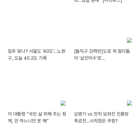
죄…엄벌 원해” [자막뉴스]
입추 맞나? 서울도 ‘40도’…노원
[돌직구 강력반]도로 위 말다툼
구, 오늘 40.2도 기록
이 ‘살인미수’로…
이 대통령 “국민 삶 피해 주는 정
김병기 vs 전직 보좌진 진흙탕
책, 안 하느니만 못 해”
폭로전…시작점은 쿠팡?