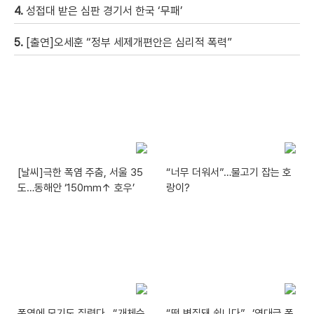
4.
성접대 받은 심판 경기서 한국 ‘무패’
5.
[출연]오세훈 “정부 세제개편안은 심리적 폭력”
[날씨]극한 폭염 주춤, 서울 35
“너무 더워서”…물고기 잡는 호
도…동해안 ‘150mm↑ 호우’
랑이?
폭염에 모기도 질렸다…“개체수
“떡 변질돼 쉽니다”…‘역대급 폭