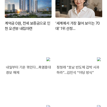
내일부터 기온 꺾인다…폭염중대
정청래 “호남 반도체 겁박 사과
경보 해제
하라”…김민석 “야당 방식”