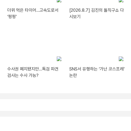
더위 먹은 타이어…고속도로서
[2026.8.7] 김진의 돌직구쇼 다
‘펑펑’
시보기
수사권 폐지됐지만…특검 파견
SNS서 유행하는 ‘가난 코스프레’
검사는 수사 가능?
논란