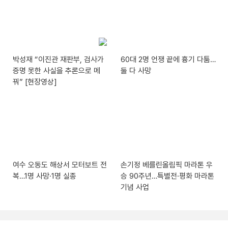
박성재 “이진관 재판부, 검사가
60대 2명 언쟁 끝에 흉기 다툼…
증명 못한 사실을 추론으로 메
둘 다 사망
꿔” [현장영상]
여수 오동도 해상서 모터보트 전
손기정 베를린올림픽 마라톤 우
복…1명 사망·1명 실종
승 90주년…특별전·평화 마라톤
기념 사업