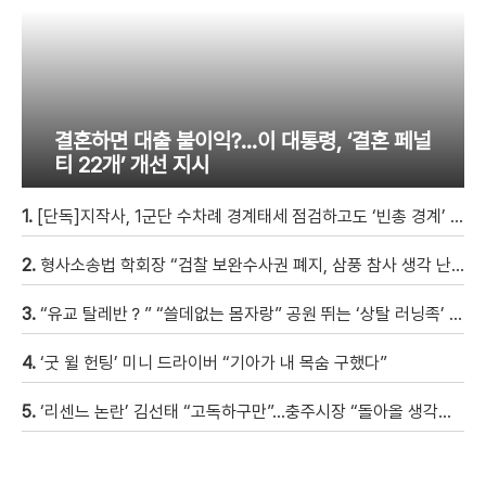
결혼하면 대출 불이익?…이 대통령, ‘결혼 페널
티 22개’ 개선 지시
1.
[단독]지작사, 1군단 수차례 경계태세 점검하고도 ‘빈총 경계’ 몰랐다
2.
형사소송법 학회장 “검찰 보완수사권 폐지, 삼풍 참사 생각 난다” [현장영상]
3.
“유교 탈레반？” “쓸데없는 몸자랑” 공원 뛰는 ‘상탈 러닝족’ 갑론을박 [자막뉴스]
4.
‘굿 윌 헌팅’ 미니 드라이버 “기아가 내 목숨 구했다”
5.
‘리센느 논란’ 김선태 “고독하구만”…충주시장 “돌아올 생각은?”