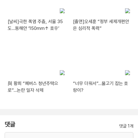
[날씨]극한 폭염 주춤, 서울 35
[출연]오세훈 “정부 세제개편안
도…동해안 ‘150mm↑ 호우’
은 심리적 폭력”
與 황희 “폐버스 청년주택으
“너무 더워서”…물고기 잡는 호
로”…논란 일자 삭제
랑이?
댓글
댓글 1개