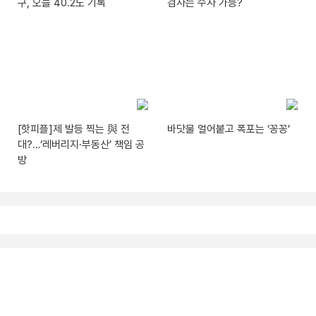
구, 오늘 40.2도 기록
검사는 수사 가능?
[핫피플]제 발등 찍는 與 전
바닷물 얼어붙고 폭포는 ‘꽁꽁’
대?…‘레버리지·부동산’ 책임 공
방