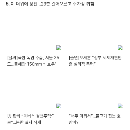
5.
이 더위에 정전…23층 걸어오르고 주차장 취침
[날씨]극한 폭염 주춤, 서울 35
[출연]오세훈 “정부 세제개편안
도…동해안 ‘150mm↑ 호우’
은 심리적 폭력”
與 황희 “폐버스 청년주택으
“너무 더워서”…물고기 잡는 호
로”…논란 일자 삭제
랑이?