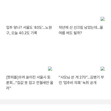
입추 맞나? 서울도 ‘40도’…노원
작년에 산 선크림 남았는데…올
구, 오늘 40.2도 기록
여름 써도 될까?
[핫피플]우려 쏟아진 서울시 토
“사모님 쓴 게 270”…김병기 부
론회…“집값 못 잡고 전월세만 올
인 ‘업추비 의혹’ 녹취 공개
라”