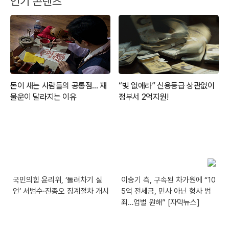
인기 콘텐츠
국민의힘 윤리위, ‘돌려차기 실
이승기 측, 구속된 차가원에 “10
언’ 서범수·진종오 징계절차 개시
5억 전세금, 민사 아닌 형사 범
죄…엄벌 원해” [자막뉴스]