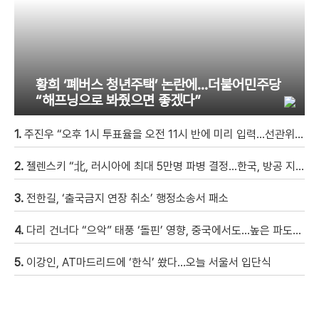
황희 ‘폐버스 청년주택’ 논란에…더불어민주당
“해프닝으로 봐줬으면 좋겠다”
1.
주진우 “오후 1시 투표율을 오전 11시 반에 미리 입력…선관위 ‘타임머신 조작‘” [현장영상]
2.
젤렌스키 “北, 러시아에 최대 5만명 파병 결정…한국, 방공 지원해달라”
3.
전한길, ‘출국금지 연장 취소’ 행정소송서 패소
4.
다리 건너다 “으악” 태풍 ‘돌핀’ 영향, 중국에서도…높은 파도에 휩쓸려 9세 아이 실종 [현장영상]
5.
이강인, AT마드리드에 ‘한식’ 쐈다…오늘 서울서 입단식