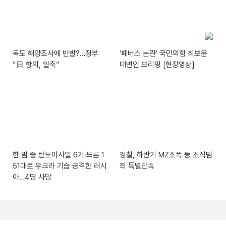
독도 해양조사에 반발?…정부
‘폐버스 논란’ 국민의힘 최보윤
“日 항의, 일축”
대변인 브리핑 [현장영상]
한 밤 중 탄도미사일 6기·드론 1
경찰, 하반기 MZ조폭 등 조직범
51대로 우크라 기습 공격한 러시
죄 특별단속
아…4명 사망