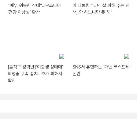
“매우 위독한 상태”…모즈타바
이 대통령 “국민 삶 피해 주는 정
‘건강 이상설’ 확산
책, 안 하느니만 못 해”
[돌직구 강력반]‘여중생 성매매’
SNS서 유행하는 ‘가난 코스프레’
최영중 구속 송치…추가 피해자
논란
확인