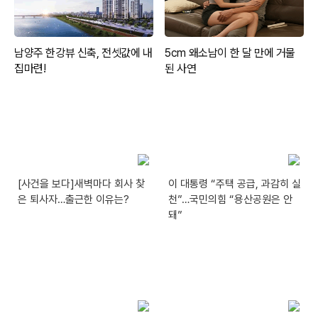
[사건을 보다]새벽마다 회사 찾
이 대통령 “주택 공급, 과감히 실
은 퇴사자…출근한 이유는?
천”…국민의힘 “용산공원은 안
돼”