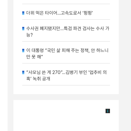
더위 먹은 타이어…고속도로서 ‘펑펑’
수사권 폐지됐지만…특검 파견 검사는 수사 가
능?
이 대통령 “국민 삶 피해 주는 정책, 안 하느니
만 못 해”
“사모님 쓴 게 270”…김병기 부인 ‘업추비 의
혹’ 녹취 공개