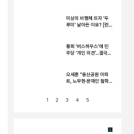
도 ‘빈총 경계’ 몰랐다
미상의 비행체 뜨자 ‘두
루미’ 날아든 이유? [런
치정치]
황희 ‘버스하우스’에 민
주당 ‘개인 의견’…결국
게시글 삭제 [자막뉴스]
오세훈 “용산공원 아파
트, 노무현·문재인 철학
뒤집는 것”
1
2
3
4
5