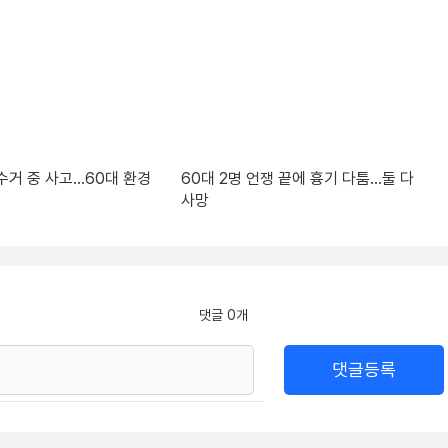
수거 중 사고…60대 환경
60대 2명 언쟁 끝에 흉기 다툼…둘 다
사망
댓글 0개
댓글등록