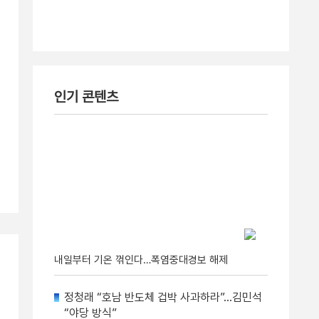
인기 콘텐츠
내일부터 기온 꺾인다…폭염중대경보 해제
정청래 “호남 반도체 겁박 사과하라”…김민석
“야당 방식”