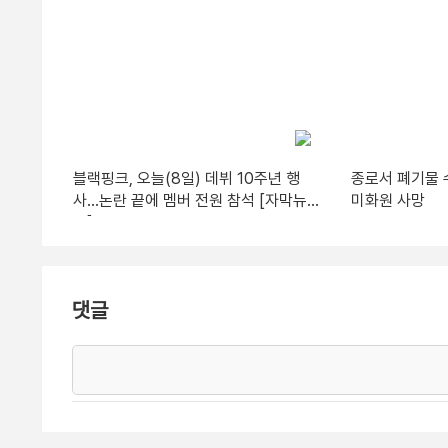
블랙핑크, 오늘(8일) 데뷔 10주년 행
종로서 폐기물 
사…논란 끝에 멤버 전원 참석 [자막뉴
미화원 사망
스]
댓글