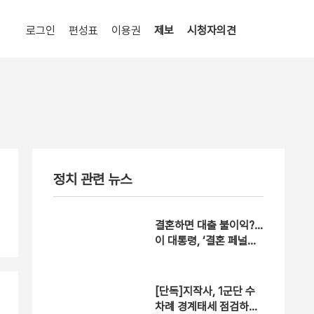
로그인
편성표
이용권
제보
시청자의견
정치 관련 뉴스
결혼하면 대출 불이익?…
이 대통령, ‘결혼 페널티
22개’ 개선 지시
[단독]지작사, 1군단 수
차례 경계태세 점검하고