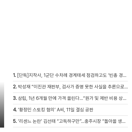
1.
[단독]지작사, 1군단 수차례 경계태세 점검하고도 ‘빈총 경계’ 몰랐다
2.
박성재 “이진관 재판부, 검사가 증명 못한 사실을 추론으로 메꿔” [현장영상]
3.
삼립, 1년 6개월 만에 가격 올린다…“원가 및 제반 비용 상승” [자막뉴스]
4.
‘황정민 스토킹 혐의’ A씨, 11일 결심 공판
5.
‘리센느 논란’ 김선태 “고독하구만”…충주시장 “돌아올 생각은?”