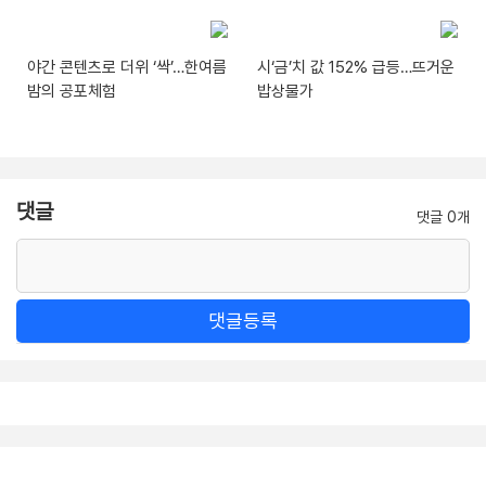
야간 콘텐츠로 더위 ‘싹’…한여름
시‘금’치 값 152% 급등…뜨거운
밤의 공포체험
밥상물가
댓글
댓글 0개
댓글등록