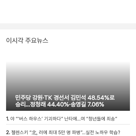
이시각 주요뉴스
민주당 강원·TK 경선서 김민석 48.54%로
승리…정청래 44.40%·송영길 7.06%
1.
야 “‘버스 하우스’ 기괴하다” 난타에…여 “청년들에 죄송”
2.
젤렌스키 “北, 러에 최대 5만 명 파병”…실전 노하우 학습?