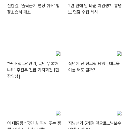
전한길, ‘출국금지 연장 취소’ 행
2년 만에 말 바꾼 이임생?…홍명
정소송서 패소
보 면담 수첩 제시
“또 조작…선관위, 국민 우롱하
작년에 산 선크림 남았는데…올
냐!!!” 주진우 긴급 기자회견 [현
여름 써도 될까?
장영상]
이 대통령 “국민 삶 피해 주는 정
지방선거 5개월 앞으로…범보수