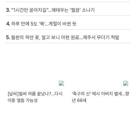
3.
“1시간만 쏟아지길”…애태우는 ‘찔끔’ 소나기
4.
하루 만에 5도 ‘뚝’…계절이 바뀐 듯
5.
들판의 하얀 꽃, 알고 보니 아편 원료…제주서 무더기 적발
[날씨]벌써 여름 끝났나?…다시
‘축구의 신’ 메시 아버지 별세…향
이중 열돔 가능성
년 68세