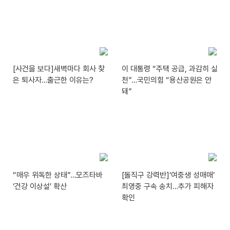
[사건을 보다]새벽마다 회사 찾
이 대통령 “주택 공급, 과감히 실
은 퇴사자…출근한 이유는?
천”…국민의힘 “용산공원은 안
돼”
“매우 위독한 상태”…모즈타바
[돌직구 강력반]‘여중생 성매매’
‘건강 이상설’ 확산
최영중 구속 송치…추가 피해자
확인