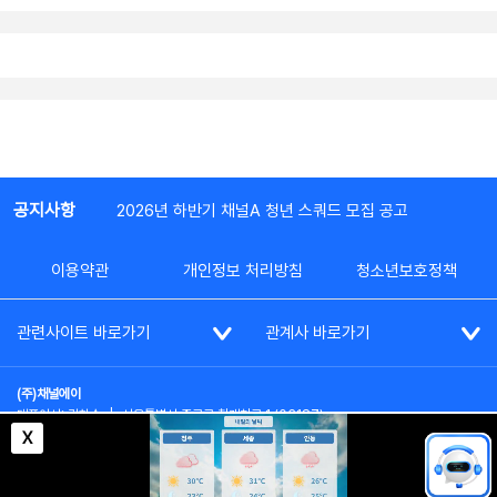
공지사항
2026년 하반기 채널A 청년 스쿼드 모집 공고
이용약관
개인정보 처리방침
청소년보호정책
관련사이트 바로가기
관계사 바로가기
(주)채널에이
대표이사: 김차수
|
서울특별시 종로구 청계천로 1 (03187)
부가통신사업신고: 022357호
|
사업자등록번호: 101-86-62787
X
대표전화: (02)2020-3114
|
시청자상담실: (02)2020-3100
통신판매업신고: 제2012-서울종로-0195호