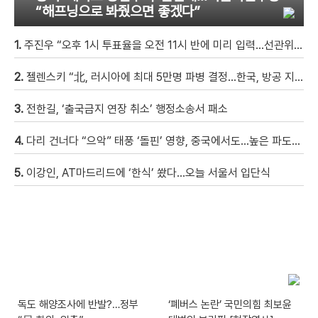
“해프닝으로 봐줬으면 좋겠다”
1.
주진우 “오후 1시 투표율을 오전 11시 반에 미리 입력…선관위 ‘타임머신 조작‘” [현장영상]
2.
젤렌스키 “北, 러시아에 최대 5만명 파병 결정…한국, 방공 지원해달라”
3.
전한길, ‘출국금지 연장 취소’ 행정소송서 패소
4.
다리 건너다 “으악” 태풍 ‘돌핀’ 영향, 중국에서도…높은 파도에 휩쓸려 9세 아이 실종 [현장영상]
5.
이강인, AT마드리드에 ‘한식’ 쐈다…오늘 서울서 입단식
독도 해양조사에 반발?…정부
‘폐버스 논란’ 국민의힘 최보윤