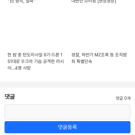
“日 항의, 일축”
대변인 브리핑 [현장영상]
한 밤 중 탄도미사일 6기·드론 1
경찰, 하반기 MZ조폭 등 조직범
51대로 우크라 기습 공격한 러시
죄 특별단속
아…4명 사망
댓글
댓글 0개
댓글등록