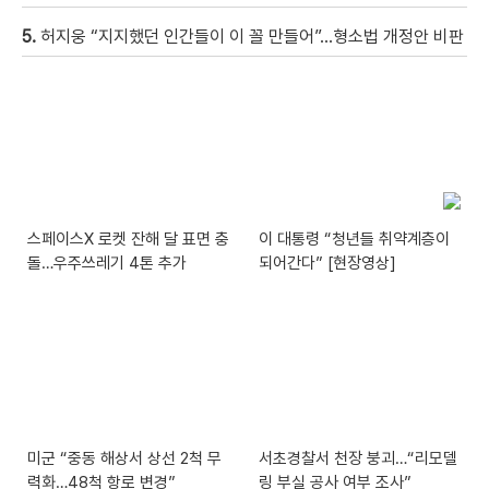
5.
허지웅 “지지했던 인간들이 이 꼴 만들어”…형소법 개정안 비판
스페이스X 로켓 잔해 달 표면 충
이 대통령 “청년들 취약계층이
돌…우주쓰레기 4톤 추가
되어간다” [현장영상]
미군 “중동 해상서 상선 2척 무
서초경찰서 천장 붕괴…“리모델
력화…48척 항로 변경”
링 부실 공사 여부 조사”