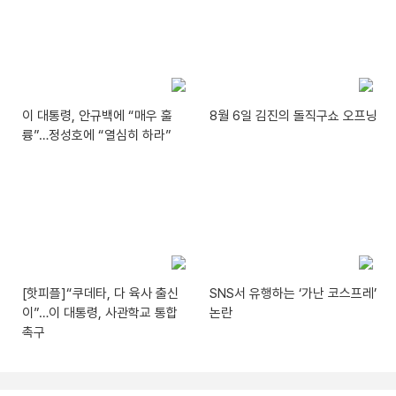
이 대통령, 안규백에 “매우 훌
8월 6일 김진의 돌직구쇼 오프닝
륭”…정성호에 “열심히 하라”
[핫피플]“쿠데타, 다 육사 출신
SNS서 유행하는 ‘가난 코스프레’
이”…이 대통령, 사관학교 통합
논란
촉구