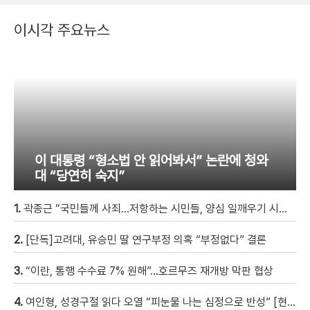
이시각 주요뉴스
이 대통령 “형소법 안 읽어봐서” 논란에 청와
대 “당연히 숙지”
1.
곽종근 “국민들께 사죄…저항하는 시민들, 양심 일깨우기 시작” [현장영상]
2.
[단독]고려대, 유승민 딸 연구부정 의혹 “부정없다” 결론
3.
“이란, 통행 수수료 7% 원해”…호르무즈 재개방 막판 협상
4.
여인형, 성경구절 읽다 오열 “피눈물 나는 심정으로 반성” [현장영상]