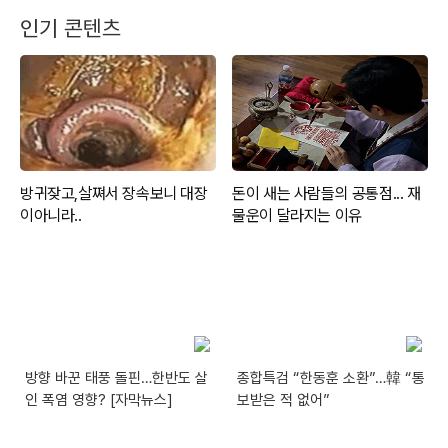
인기 콘텐츠
방향 바꾼 태풍 돌핀…한반도 살
종합특검 “한동훈 소환”…韓 “통
인 폭염 영향? [자막뉴스]
보받은 적 없어”