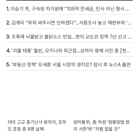
1.
이승기 측, 구속된 차가원에 “105억 전세금, 민사 아닌 형사 범죄…엄벌 원해” [자막뉴스]
2.
김계리 “무죄 써주시면 안하겠다”…서증조사 놓고 재판부와 ‘신경전’ [현장영상]
3.
조폭에 뇌물받고 불닭소스 반입…현직 교도관 징역 7년 선고 [자막뉴스]
4.
‘괴물 태풍’ 돌핀, 오키나와 최근접…상하이 향해 서진 중 [현장영상]
5.
‘부동산 정책’ 오세훈 서울 시장의 생각은? 잠시 후 뉴스A 출연
태국 고교 총기난사 용의자, 조부
방미통위, 美 하원 ‘정통망법 항
모 포함 총 8명 살해
의 서한’에 “차별 없을 것”