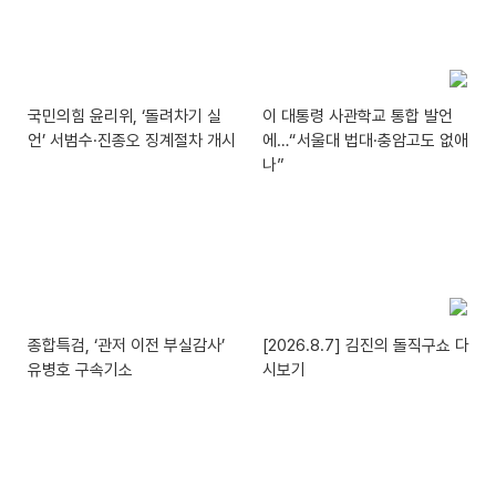
국민의힘 윤리위, ‘돌려차기 실
이 대통령 사관학교 통합 발언
언’ 서범수·진종오 징계절차 개시
에…“서울대 법대·충암고도 없애
나”
종합특검, ‘관저 이전 부실감사’
[2026.8.7] 김진의 돌직구쇼 다
유병호 구속기소
시보기