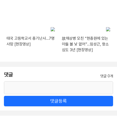
태국 고등학교서 총기난사…7명
故채상병 모친 “현충원에 있는
사망 [현장영상]
아들 볼 낯 없어”…임성근, 항소
심도 3년 [현장영상]
댓글
댓글 0개
댓글등록