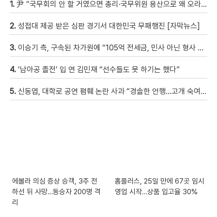
1.
尹 “국무회의 안 할 거였으면 총리·국무위원 용산으로 왜 오라 했겠나” [현장영상]
2.
성접대 제공 받은 심판 경기서 대한민국 무패행진 [자막뉴스]
3.
이승기 측, 구속된 차가원에 “105억 전세금, 민사 아닌 형사 범죄…엄벌 원해” [자막뉴스]
4.
‘남아공 졸전’ 입 연 김민재 “선수들도 못 하기는 했다”
5.
신동엽, 대학로 공연 폄훼 논란 사과 “경솔한 언행…고개 숙여 사과”
에볼라 의심 증상 승객, 3주 전
홈플러스, 25일 만에 67곳 임시
하선 뒤 사망…동승자 200명 격
영업 시작…상품 입고율 30%
리