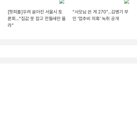
[핫피플]우려 쏟아진 서울시 토
“사모님 쓴 게 270”…김병기 부
론회…“집값 못 잡고 전월세만 올
인 ‘업추비 의혹’ 녹취 공개
라”