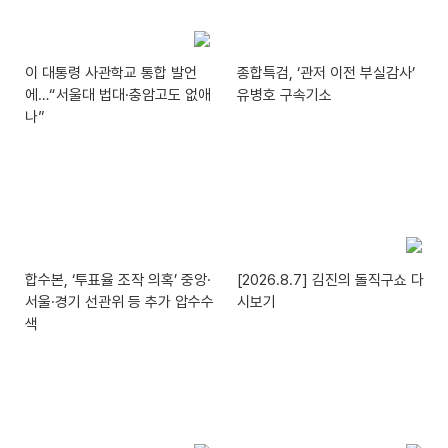
이 대통령 사관학교 통합 발언
종합특검, ‘관저 이전 부실감사’
에…“서울대 법대·충암고도 없애
유병호 구속기소
나”
합수본, ‘투표율 조작 의혹’ 중앙·
[2026.8.7] 김진의 돌직구쇼 다
서울·경기 선관위 등 추가 압수수
시보기
색