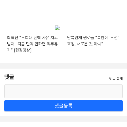
최혁진 “조희대 탄핵 사유 차고
남북관계 원로들 “북한에 ‘조선’
넘쳐…지금 탄핵 안하면 직무유
호칭, 새로운 것 아냐”
기” [현장영상]
댓글
댓글 0개
댓글등록