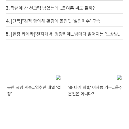
3.
작년에 산 선크림 남았는데…올여름 써도 될까?
4.
[단독]“경적 항의해 홧김에 돌진”…‘살인미수’ 구속
5.
[현장 카메라]‘천지개벽’ 청량리에…밤마다 벌어지는 ‘노상방뇨 전쟁’
극한 폭염 계속…입추인 내일 ‘절
‘술 타기 의혹’ 이재룡 기소…음주
정’
운전은 아니다?