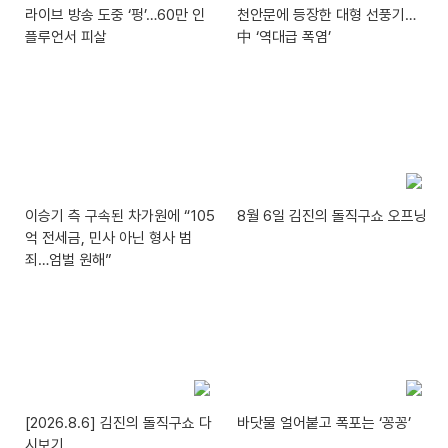
라이브 방송 도중 ‘펑’…60만 인
천안문에 등장한 대형 선풍기…
플루언서 피살
中 ‘역대급 폭염’
이승기 측 구속된 차가원에 “105
8월 6일 김진의 돌직구쇼 오프닝
억 전세금, 민사 아닌 형사 범
죄…엄벌 원해”
[2026.8.6] 김진의 돌직구쇼 다
바닷물 얼어붙고 폭포는 ‘꽁꽁’
시보기