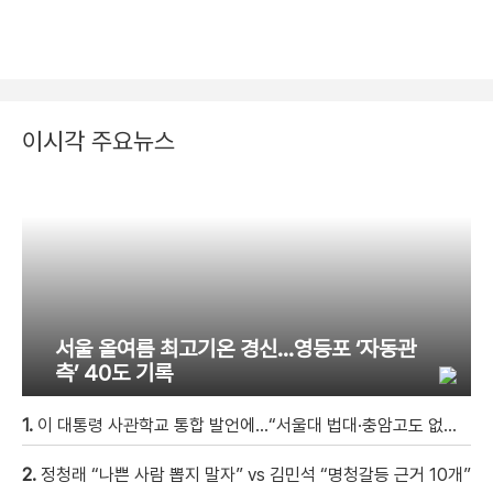
이시각 주요뉴스
서울 올여름 최고기온 경신…영등포 ‘자동관
측’ 40도 기록
1.
이 대통령 사관학교 통합 발언에…“서울대 법대·충암고도 없애나”
2.
정청래 “나쁜 사람 뽑지 말자” vs 김민석 “명청갈등 근거 10개”