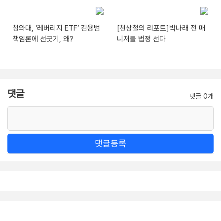
청와대, ‘레버리지 ETF’ 김용범
[천상철의 리포트]박나래 전 매
책임론에 선긋기, 왜?
니저들 법정 선다
댓글
댓글 0개
댓글등록