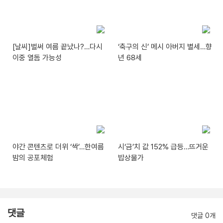
[날씨]벌써 여름 끝났나?…다시
‘축구의 신’ 메시 아버지 별세…향
이중 열돔 가능성
년 68세
야간 콘텐츠로 더위 ‘싹’…한여름
시‘금’치 값 152% 급등…뜨거운
밤의 공포체험
밥상물가
댓글
댓글 0개