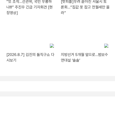
“또 조작…선관위, 국민 우롱하
[핫피플]우려 쏟아진 서울시 토
냐!!!” 주진우 긴급 기자회견 [현
론회…“집값 못 잡고 전월세만 올
장영상]
라”
[2026.8.7] 김진의 돌직구쇼 다
지방선거 5개월 앞으로…범보수
시보기
연대설 ‘솔솔’