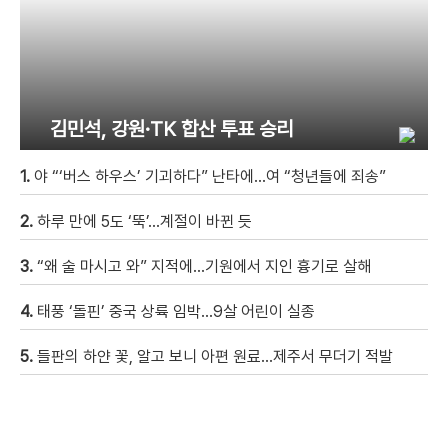
김민석, 강원·TK 합산 투표 승리
1.
야 “‘버스 하우스’ 기괴하다” 난타에…여 “청년들에 죄송”
2.
하루 만에 5도 ‘뚝’…계절이 바뀐 듯
3.
“왜 술 마시고 와” 지적에…기원에서 지인 흉기로 살해
4.
태풍 ‘돌핀’ 중국 상륙 임박…9살 어린이 실종
5.
들판의 하얀 꽃, 알고 보니 아편 원료…제주서 무더기 적발