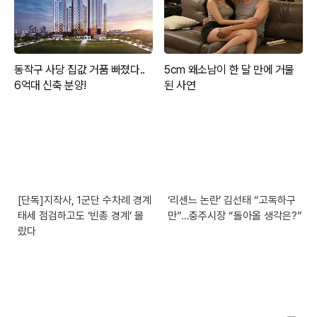
[단독]지작사, 1군단 수차례 경계
‘리센느 논란’ 김선태 “고독하구
태세 점검하고도 ‘빈총 경계’ 몰
만”…충주시장 “돌아올 생각은?”
랐다