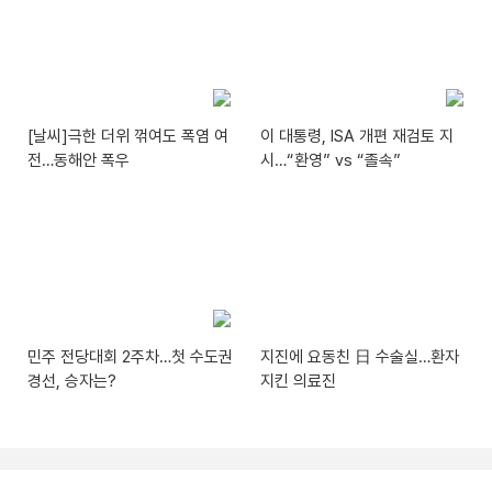
[날씨]극한 더위 꺾여도 폭염 여
이 대통령, ISA 개편 재검토 지
전…동해안 폭우
시…“환영” vs “졸속”
민주 전당대회 2주차…첫 수도권
지진에 요동친 日 수술실…환자
경선, 승자는?
지킨 의료진