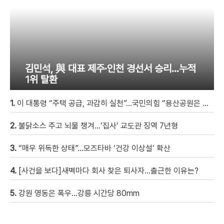
김민석, 與 대표 제주·인천 경선서 승리…누적
1위 탈환
1.
이 대통령 “주택 공급, 과감히 실천”…국민의힘 “용산공원은 안 돼”
2.
불닭소스 주고 뇌물 챙겨…‘집사’ 교도관 징역 7년형
3.
“매우 위독한 상태”…모즈타바 ‘건강 이상설’ 확산
4.
[사건을 보다]새벽마다 회사 찾은 퇴사자…출근한 이유는?
5.
강원 영동은 폭우…강릉 시간당 80mm