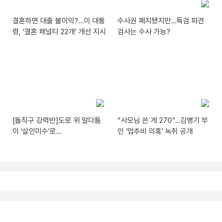
결혼하면 대출 불이익?…이 대통
수사권 폐지됐지만…특검 파견
령, ‘결혼 페널티 22개’ 개선 지시
검사는 수사 가능?
[돌직구 강력반]도로 위 말다툼
“사모님 쓴 게 270”…김병기 부
이 ‘살인미수’로…
인 ‘업추비 의혹’ 녹취 공개