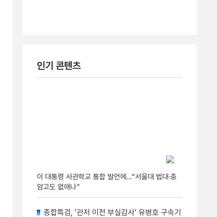
인기 콘텐츠
이 대통령 사관학교 통합 발언에…“서울대 법대·충
암고도 없애나”
종합특검, ‘관저 이전 부실감사’ 유병호 구속기