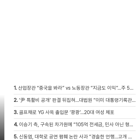
1.
산업장관 “중국을 봐라” vs 노동장관 “지금도 이익”…주 52시간 이견
2.
‘尹 특활비 공개’ 판결 뒤집혀…대법원 “이미 대통령기록관 이관”
3.
골프채로 YG 사옥 출입문 ‘쾅쾅’…20대 여성 체포
4.
이승기 측, 구속된 차가원에 “105억 전세금, 민사 아닌 형사 범죄…엄벌 원해” [자막뉴스]
5.
신동엽, 대학로 공연 폄훼 논란 사과 “경솔한 언행…고개 숙여 사과”