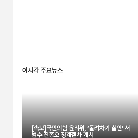
이시각 주요뉴스
[속보]국민의힘 윤리위, ‘돌려차기 실언’ 서
범수·진종오 징계절차 개시