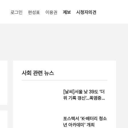
로그인
편성표
이용권
제보
시청자의견
사회 관련 뉴스
[날씨]서울 낮 39도 ‘더
위 기록 갱신’…폭염중대
경보 확대
포스텍서 ‘K-배터리 청소
년 아카데미’ 개최