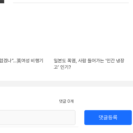
 두렵겠나”…英여성 비행기
일본도 폭염, 사람 들어가는 ‘인간 냉장
고’ 인기?
댓글 0개
댓글등록