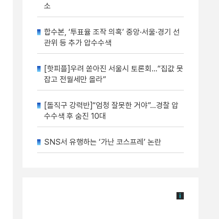
소
합수본, ‘투표율 조작 의혹’ 중앙·서울·경기 선
관위 등 추가 압수수색
[핫피플]우려 쏟아진 서울시 토론회…“집값 못
잡고 전월세만 올라”
[돌직구 강력반]“엄청 잘못한 거야”…경찰 압
수수색 후 숨진 10대
SNS서 유행하는 ‘가난 코스프레’ 논란