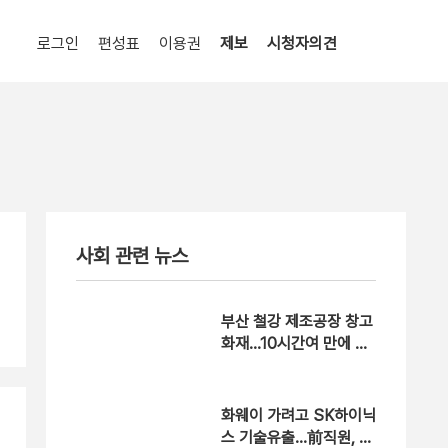
로그인
편성표
이용권
제보
시청자의견
사회 관련 뉴스
부산 철강 제조공장 창고
화재…10시간여 만에 완
진
화웨이 가려고 SK하이닉
스 기술유출…前직원, 징