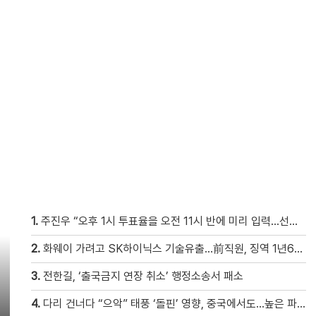
1.
주진우 “오후 1시 투표율을 오전 11시 반에 미리 입력…선관위 ‘타임머신 조작‘” [현장영상]
2.
화웨이 가려고 SK하이닉스 기술유출…前직원, 징역 1년6개월
3.
전한길, ‘출국금지 연장 취소’ 행정소송서 패소
4.
다리 건너다 “으악” 태풍 ‘돌핀’ 영향, 중국에서도…높은 파도에 휩쓸려 9세 아이 실종 [현장영상]