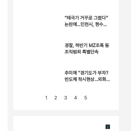
역 1년6개월
“태극기 거꾸로 그렸다”
논란에…인천시, 현수막
철거
경찰, 하반기 MZ조폭 등
조직범죄 특별단속
추미애 “경기도가 부자?
반도체 착시현상…외화
내빈”
1
2
3
4
5