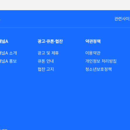
고
관련사이
채널A
광고·큐톤·협찬
약관정책
채널A 소개
광고 및 제휴
이용약관
채널A 홍보
큐톤 안내
개인정보 처리방침
협찬 고지
청소년보호정책