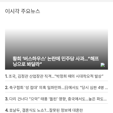
이시각 주요뉴스
황희 ‘버스하우스’ 논란에 민주당 사과…“해프
닝으로 봐달라”
1.
조국, 김정관 산업장관 직격…“박정희 때의 시대착오적 발상”
2.
축구협회 ‘성 접대’ 의혹 일파만파…日에서도 “당시 심판 4명 조사 착수”
3.
다리 건너다 “으악” 태풍 ‘돌핀’ 영향, 중국에서도…높은 파도에 휩쓸려 9세 아이 실종 [현장영상]
4.
호날두, 결혼식도 노쇼?…잘못된 정보에 대혼란