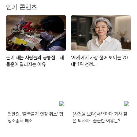
인기 콘텐츠
전한길, ‘출국금지 연장 취소’ 행
[사건을 보다]새벽마다 회사 찾
정소송서 패소
은 퇴사자…출근한 이유는?