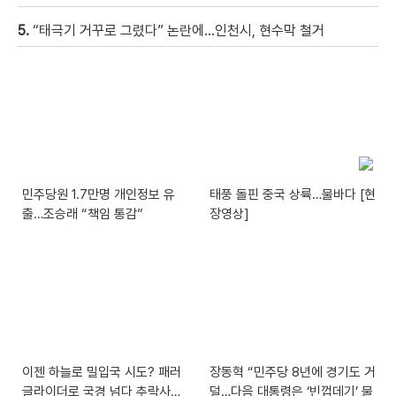
5.
“태극기 거꾸로 그렸다” 논란에…인천시, 현수막 철거
민주당원 1.7만명 개인정보 유
태풍 돌핀 중국 상륙…물바다 [현
출…조승래 “책임 통감”
장영상]
이젠 하늘로 밀입국 시도? 패러
장동혁 “민주당 8년에 경기도 거
글라이더로 국경 넘다 추락사…
덜…다음 대통령은 ‘빈껍데기’ 물