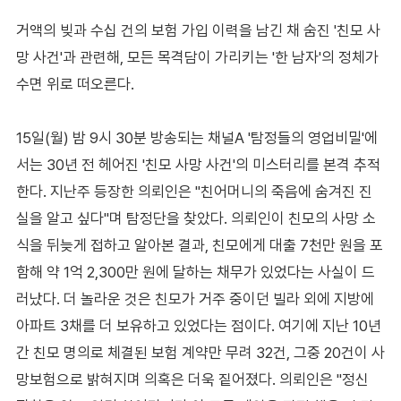
거액의 빚과 수십 건의 보험 가입 이력을 남긴 채 숨진 '친모 사
망 사건'과 관련해, 모든 목격담이 가리키는 '한 남자'의 정체가
수면 위로 떠오른다.
15일(월) 밤 9시 30분 방송되는 채널A '탐정들의 영업비밀'에
서는 30년 전 헤어진 '친모 사망 사건'의 미스터리를 본격 추적
한다. 지난주 등장한 의뢰인은 "친어머니의 죽음에 숨겨진 진
실을 알고 싶다"며 탐정단을 찾았다. 의뢰인이 친모의 사망 소
식을 뒤늦게 접하고 알아본 결과, 친모에게 대출 7천만 원을 포
함해 약 1억 2,300만 원에 달하는 채무가 있었다는 사실이 드
러났다. 더 놀라운 것은 친모가 거주 중이던 빌라 외에 지방에
아파트 3채를 더 보유하고 있었다는 점이다. 여기에 지난 10년
간 친모 명의로 체결된 보험 계약만 무려 32건, 그중 20건이 사
망보험으로 밝혀지며 의혹은 더욱 짙어졌다. 의뢰인은 "정신