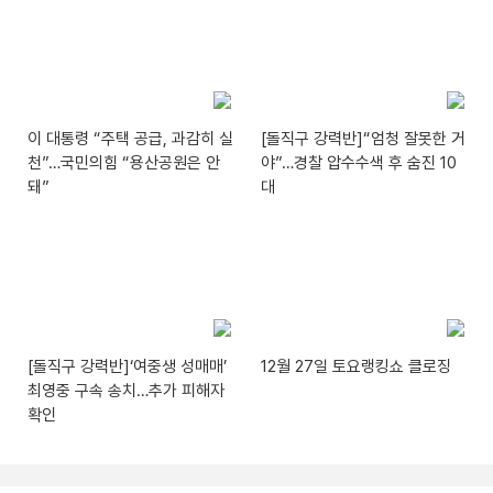
이 대통령 “주택 공급, 과감히 실
[돌직구 강력반]“엄청 잘못한 거
천”…국민의힘 “용산공원은 안
야”…경찰 압수수색 후 숨진 10
돼”
대
[돌직구 강력반]‘여중생 성매매’
12월 27일 토요랭킹쇼 클로징
최영중 구속 송치…추가 피해자
확인