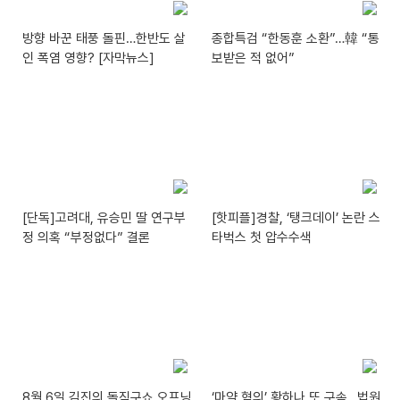
방향 바꾼 태풍 돌핀…한반도 살
종합특검 “한동훈 소환”…韓 “통
인 폭염 영향? [자막뉴스]
보받은 적 없어”
[단독]고려대, 유승민 딸 연구부
[핫피플]경찰, ‘탱크데이’ 논란 스
정 의혹 “부정없다” 결론
타벅스 첫 압수수색
8월 6일 김진의 돌직구쇼 오프닝
‘마약 혐의’ 황하나 또 구속…법원