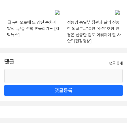
日 구마모토에 또 강진 수차례
정동영 통일부 장관과 달리 신중
발생…규슈 전역 흔들리기도 [자
한 외교부…“북한 ‘조선’ 호칭 변
막뉴스]
경은 신중한 검토 이뤄져야 할 사
안” [현장영상]
댓글
댓글 0개
댓글등록