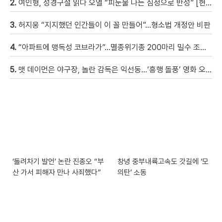
2.
여인형, 성경구절 읽다 오열 “피눈물 나는 심정으로 반성” [현장영상]
3.
허지웅 “지지했던 인간들이 이 꼴 만들어”…형소법 개정안 비판
4.
“아파트에 맹독성 코브라가”…멸종위기종 200마리 밀수 조직 적발
5.
맷 데이먼은 야구장, 놀란 감독은 익선동…‘흥행 돌풍’ 영화 오디세이팀 한국 나들이 [현장영상]
‘돌려차기 발언’ 논란 진종오 “부
창녕 중부내륙고속도 갓길에 ‘모
산 가서 피해자 만나 사죄했다”
의탄’ 소동