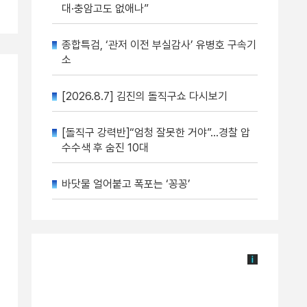
대·충암고도 없애나”
종합특검, ‘관저 이전 부실감사’ 유병호 구속기
소
[2026.8.7] 김진의 돌직구쇼 다시보기
[돌직구 강력반]“엄청 잘못한 거야”…경찰 압
수수색 후 숨진 10대
바닷물 얼어붙고 폭포는 ‘꽁꽁’