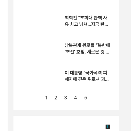
원장에는 김흥규 소장
최혁진 “조희대 탄핵 사
유 차고 넘쳐…지금 탄핵
안하면 직무유기” [현장
영상]
남북관계 원로들 “북한에
‘조선’ 호칭, 새로운 것 아
냐”
이 대통령 “국가폭력 피
해자에 깊은 위로·사과…
국가 책임 유효기간 없
어”
1
2
3
4
5