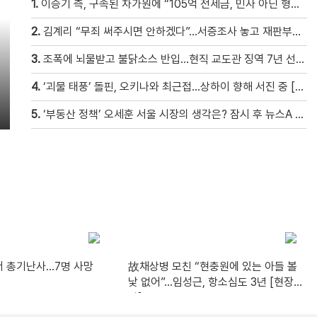
1.
이승기 측, 구속된 차가원에 “105억 전세금, 민사 아닌 형사 범죄…엄벌 원해” [자막뉴스]
2.
김계리 “무죄 써주시면 안하겠다”…서증조사 놓고 재판부와 ‘신경전’ [현장영상]
3.
조폭에 뇌물받고 불닭소스 반입…현직 교도관 징역 7년 선고 [자막뉴스]
4.
‘괴물 태풍’ 돌핀, 오키나와 최근접…상하이 향해 서진 중 [현장영상]
5.
‘부동산 정책’ 오세훈 서울 시장의 생각은? 잠시 후 뉴스A 출연
 총기난사…7명 사망
故채상병 모친 “현충원에 있는 아들 볼
낯 없어”…임성근, 항소심도 3년 [현장영
상]