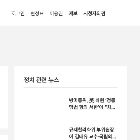
로그인
편성표
이용권
제보
시청자의견
정치 관련 뉴스
방미통위, 美 하원 ‘정통
망법 항의 서한’에 “차별
없을 것”
규제합리화위 부위원장
에 김태유 교수·국립외교