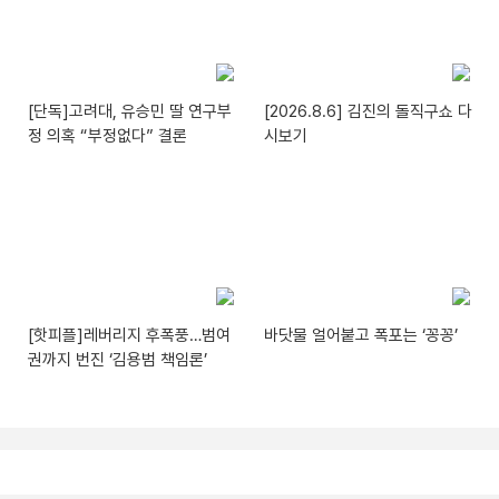
[단독]고려대, 유승민 딸 연구부
[2026.8.6] 김진의 돌직구쇼 다
정 의혹 “부정없다” 결론
시보기
[핫피플]레버리지 후폭풍…범여
바닷물 얼어붙고 폭포는 ‘꽁꽁’
권까지 번진 ‘김용범 책임론’