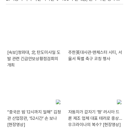
[속보]청와대, 北 탄도미사일 도
주한英대사관·맨체스터 시티, 서
발 관련 긴급안보상황점검회의
울서 특별 축구 코칭 행사
개최
“중국은 밤 12시까지 일해” 김정
자동차가 갑자기 ‘펑’ 러시아 드
관 산업장관, ‘52시간’ 손 보나
론 제조 업체 대표 테러로 중상…
[현장영상]
우크라이나의 복수? [현장영상]