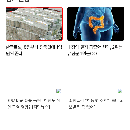
방향 바꾼 태풍 돌핀…한반도 살
종합특검 “한동훈 소환”…韓 “통
인 폭염 영향? [자막뉴스]
보받은 적 없어”