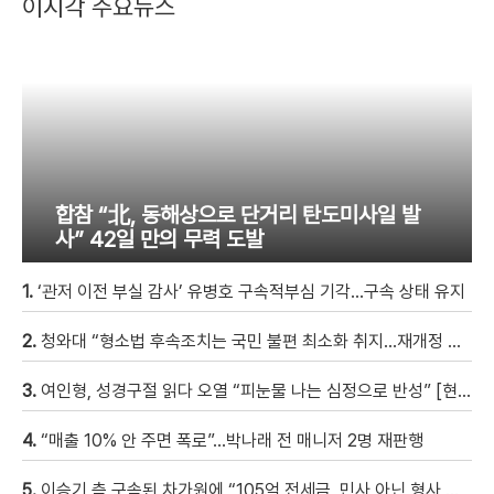
이시각 주요뉴스
합참 “北, 동해상으로 단거리 탄도미사일 발
사” 42일 만의 무력 도발
1.
‘관저 이전 부실 감사’ 유병호 구속적부심 기각…구속 상태 유지
2.
청와대 “형소법 후속조치는 국민 불편 최소화 취지…재개정 여부는 언급 안 해”
3.
여인형, 성경구절 읽다 오열 “피눈물 나는 심정으로 반성” [현장영상]
4.
“매출 10% 안 주면 폭로”…박나래 전 매니저 2명 재판행
5.
이승기 측 구속된 차가원에 “105억 전세금, 민사 아닌 형사 범죄…엄벌 원해”