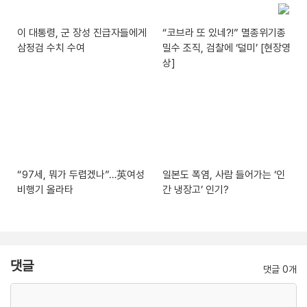
이 대통령, 군 장성 진급자들에게
“코브라 또 있네?!” 멸종위기종
삼정검 수치 수여
밀수 조직, 검찰에 ‘덜미’ [현장영
상]
“97세, 뭐가 두렵겠나”…英여성
일본도 폭염, 사람 들어가는 ‘인
비행기 올라타
간 냉장고’ 인기?
댓글
댓글 0개