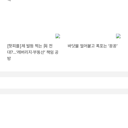
[핫피플]제 발등 찍는 與 전
바닷물 얼어붙고 폭포는 ‘꽁꽁’
대?…‘레버리지·부동산’ 책임 공
방