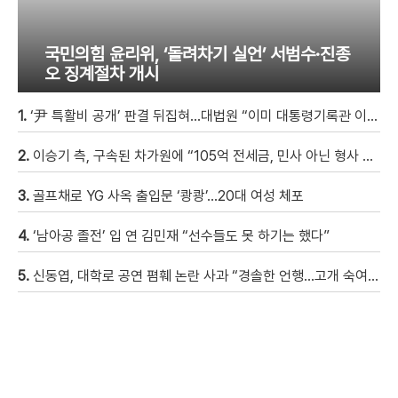
국민의힘 윤리위, ‘돌려차기 실언’ 서범수·진종
오 징계절차 개시
1.
‘尹 특활비 공개’ 판결 뒤집혀…대법원 “이미 대통령기록관 이관”
2.
이승기 측, 구속된 차가원에 “105억 전세금, 민사 아닌 형사 범죄…엄벌 원해” [자막뉴스]
3.
골프채로 YG 사옥 출입문 ‘쾅쾅’…20대 여성 체포
4.
‘남아공 졸전’ 입 연 김민재 “선수들도 못 하기는 했다”
5.
신동엽, 대학로 공연 폄훼 논란 사과 “경솔한 언행…고개 숙여 사과”