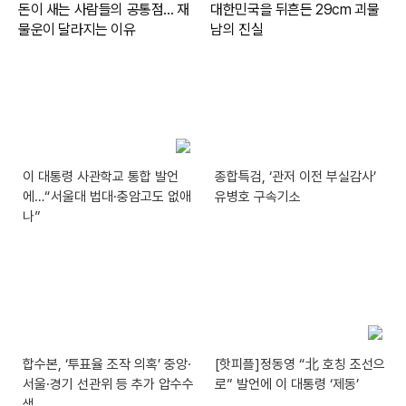
이 대통령 사관학교 통합 발언
종합특검, ‘관저 이전 부실감사’
에…“서울대 법대·충암고도 없애
유병호 구속기소
나”
합수본, ‘투표율 조작 의혹’ 중앙·
[핫피플]정동영 “北 호칭 조선으
서울·경기 선관위 등 추가 압수수
로” 발언에 이 대통령 ‘제동’
색