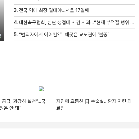
3.
전국 역대 최장 열대야…서울 17일째
4.
대한축구협회, 심판 성접대 사건 사과…“현재 부적절 행위 없어”
5.
“범죄자에게 에어컨?”…애꿎은 교도관에 ‘불똥’
 공급, 과감히 실천”…국
지진에 요동친 日 수술실…환자 지킨 의
원은 안 돼”
료진