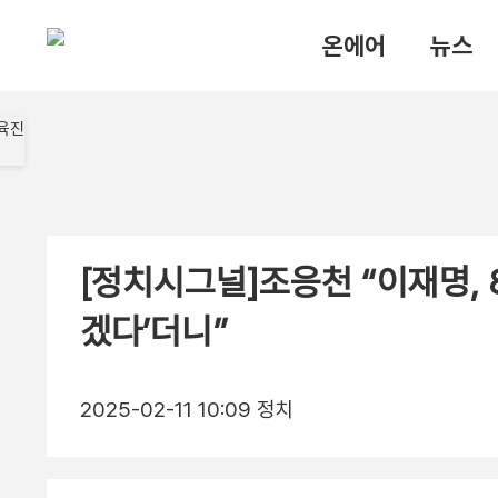
온에어
뉴스
[정치시그널]조응천 “이재명, 
겠다’더니”
2025-02-11 10:09
정치