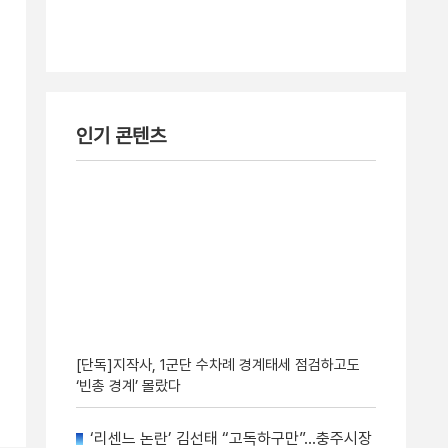
인기 콘텐츠
[단독]지작사, 1군단 수차례 경계태세 점검하고도
‘빈총 경계’ 몰랐다
‘리센느 논란’ 김선태 “고독하구만”…충주시장