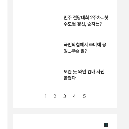
“졸속”
민주 전당대회 2주차…첫
수도권 경선, 승자는?
국민의힘에서 추미애 응
원…무슨 일?
보란 듯 와인 건배 사진
올렸다
1
2
3
4
5