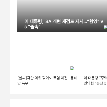
이 대통령, ISA 개편 재검토 지시…“환영” v
s “졸속”
[날씨]극한 더위 꺾여도 폭염 여전…동해
이 대통령 “주택
안 폭우
민의힘 “용산공