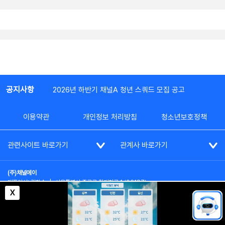
공지사항
2026년 하반기 채널A 청년 스쿼드 모집 공고
이용약관
개인정보 처리방침
청소년보호정책
관련사이트 바로가기
관계사 바로가기
(주)채널에이
대표이사: 김차수
|
서울특별시 종로구 청계천로 1 (03187)
부가통신사업신고: 022357호
|
사업자등록번호: 101-86-62787
X
대표전화: (02)2020-3114
|
시청자상담실: (02)2020-3100
통신판매업신고: 제2012-서울종로-0195호
COPYRIGHT(c) SINCE 2023,
CHANNEL A
ALL RIGHTS RESERVED.