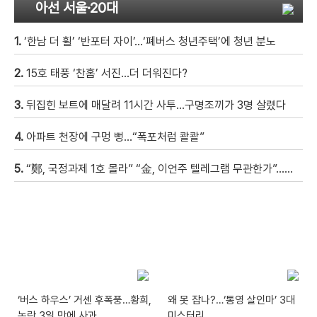
아선 서울·20대
1.
‘한남 더 휠’ ‘반포터 자이’…‘폐버스 청년주택’에 청년 분노
2.
15호 태풍 ‘찬홈’ 서진…더 더워진다?
3.
뒤집힌 보트에 매달려 11시간 사투…구명조끼가 3명 살렸다
4.
아파트 천장에 구멍 뻥…“폭포처럼 콸콸”
5.
“鄭, 국정과제 1호 몰라” “金, 이언주 텔레그램 무관한가”…與 주자 3인, 정면충돌
‘버스 하우스’ 거센 후폭풍…황희,
왜 못 잡나?…‘통영 살인마’ 3대
논란 3일 만에 사과
미스터리