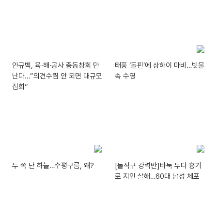
안규백, 육·해·공사 총동창회 만
태풍 ‘돌핀’에 상하이 마비…빗물
난다…“의견수렴 안 되면 대규모
속 수영
집회”
두 쪽 난 하늘…수평구름, 왜?
[돌직구 강력반]바둑 두다 흉기
로 지인 살해…60대 남성 체포