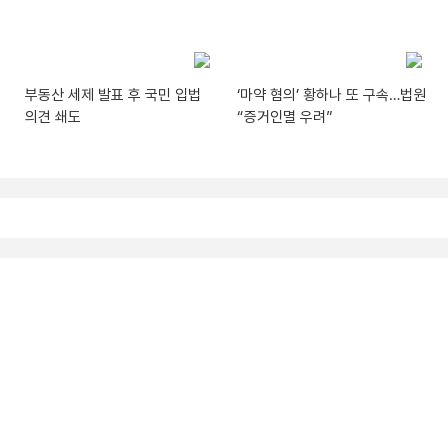
부동산 세제 발표 후 국민 입법
‘마약 혐의’ 황하나 또 구속…법원
의견 쇄도
“증거인멸 우려”