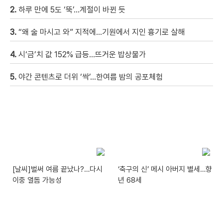
2.
하루 만에 5도 ‘뚝’…계절이 바뀐 듯
3.
“왜 술 마시고 와” 지적에…기원에서 지인 흉기로 살해
4.
시‘금’치 값 152% 급등…뜨거운 밥상물가
5.
야간 콘텐츠로 더위 ‘싹’…한여름 밤의 공포체험
[날씨]벌써 여름 끝났나?…다시
‘축구의 신’ 메시 아버지 별세…향
이중 열돔 가능성
년 68세