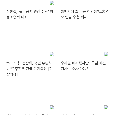
전한길, ‘출국금지 연장 취소’ 행
2년 만에 말 바꾼 이임생?…홍명
정소송서 패소
보 면담 수첩 제시
“또 조작…선관위, 국민 우롱하
수사권 폐지됐지만…특검 파견
냐!!!” 주진우 긴급 기자회견 [현
검사는 수사 가능?
장영상]