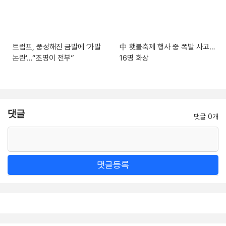
트럼프, 풍성해진 금발에 ‘가발
中 횃불축제 행사 중 폭발 사고…
논란’…“조명이 전부”
16명 화상
댓글
댓글 0개
댓글등록