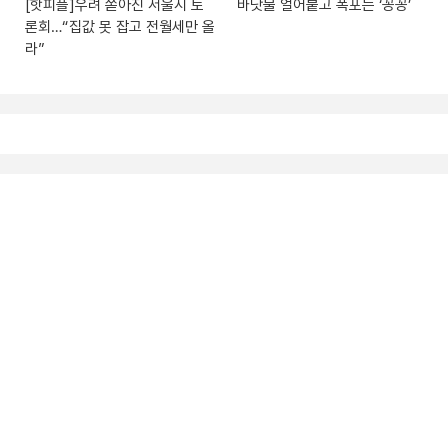
[핫피플]우려 쏟아진 서울시 토
바닷물 얼어붙고 폭포는 ‘꽁꽁’
론회…“집값 못 잡고 전월세만 올
라”