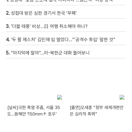
2.
성접대 받은 심판 경기서 한국 ‘무패’
3.
‘더블 태풍’ 비상…日 여행 취소해야 하나?
4.
‘두 팔 제스처’ 김민재 입 열었다…“‘공격수 투입’ 말한 것”
5.
“마지막에 말야”…러-북한군 대화 들어보니
[날씨]극한 폭염 주춤, 서울 35
[출연]오세훈 “정부 세제개편안
도…동해안 ‘150mm↑ 호우’
은 심리적 폭력”