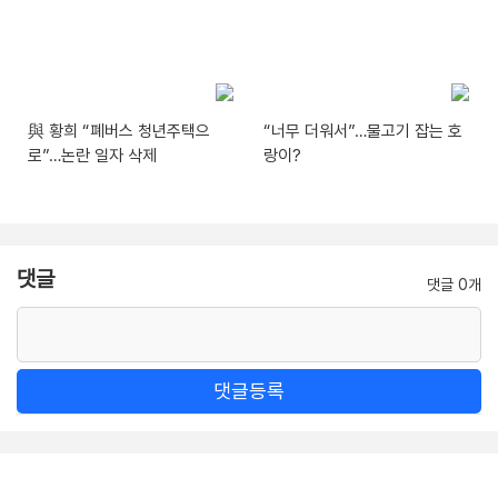
與 황희 “폐버스 청년주택으
“너무 더워서”…물고기 잡는 호
로”…논란 일자 삭제
랑이?
댓글
댓글 0개
댓글등록