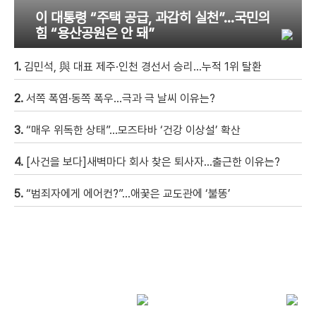
이 대통령 “주택 공급, 과감히 실천”…국민의
힘 “용산공원은 안 돼”
1.
김민석, 與 대표 제주·인천 경선서 승리…누적 1위 탈환
2.
서쪽 폭염·동쪽 폭우…극과 극 날씨 이유는?
3.
“매우 위독한 상태”…모즈타바 ‘건강 이상설’ 확산
4.
[사건을 보다]새벽마다 회사 찾은 퇴사자…출근한 이유는?
5.
“범죄자에게 에어컨?”…애꿎은 교도관에 ‘불똥’