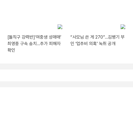
[돌직구 강력반]‘여중생 성매매’
“사모님 쓴 게 270”…김병기 부
최영중 구속 송치…추가 피해자
인 ‘업추비 의혹’ 녹취 공개
확인