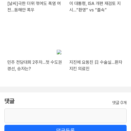
[날씨]극한 더위 꺾여도 폭염 여
이 대통령, ISA 개편 재검토 지
전…동해안 폭우
시…“환영” vs “졸속”
민주 전당대회 2주차…첫 수도권
지진에 요동친 日 수술실…환자
경선, 승자는?
지킨 의료진
댓글
댓글 0개
댓글등록