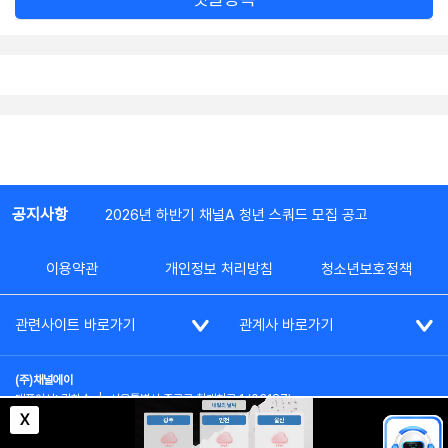
공지사항
2026년 하반기 채널A 청년 스쿼드 모집 공고
이용약관
개인정보 처리방침
청소년보호정책
관련사이트 바로가기
관계사 바로가기
(주)채널에이
대표이사: 김차수
|
서울특별시 종로구 청계천로 1 (03187)
부가통신사업신고: 022357호
|
사업자등록번호: 101-86-62787
X
대표전화: (02)2020-3114
|
시청자상담실: (02)2020-3100