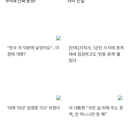
“한국 차 덕분에 살았어요”…이
[단독]지작사, 1군단 수차례 경계
참에 개명?
태세 점검하고도 ‘빈총 경계’ 몰
랐다
‘데뷔 10년’ 임영웅 ‘OO’ 외쳤다
이 대통령 “국민 삶 피해 주는 정
책, 안 하느니만 못 해”