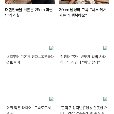
내일부터 기온 꺾인다…폭염중대
정청래 “호남 반도체 겁박 사과
경보 해제
하라”…김민석 “야당 방식”
더위 먹은 타이어…고속도로서
[돌직구 강력반]“엄청 잘못한 거
‘펑펑’
야”…경찰 압수수색 후 숨진 10