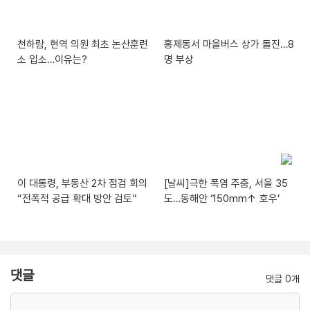
천하람, 현역 의원 최초 논산훈련
홍제동서 마을버스 상가 돌진…8
소 입소…이유는?
명 부상
이 대통령, 부동산 2차 점검 회의
[날씨]극한 폭염 주춤, 서울 35
“전폭적 공급 확대 방안 검토”
도…동해안 ‘150mm↑ 호우’
댓글
댓글 0개