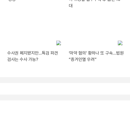
대
수사권 폐지됐지만…특검 파견
‘마약 혐의’ 황하나 또 구속…법원
검사는 수사 가능?
“증거인멸 우려”