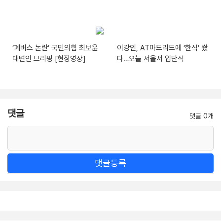
‘폐버스 논란’ 국민의힘 최보윤
이강인, AT마드리드에 ‘한식’ 쐈
대변인 브리핑 [현장영상]
다…오늘 서울서 입단식
댓글
댓글 0개
댓글등록