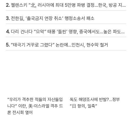
2.
젤렌스키 “北, 러시아에 최대 5만명 파병 결정…한국, 방공 지원해달라”
3.
전한길, ‘출국금지 연장 취소’ 행정소송서 패소
4.
다리 건너다 “으악” 태풍 ‘돌핀’ 영향, 중국에서도…높은 파도에 휩쓸려 9세 아이 실종 [현장영상]
5.
“태극기 거꾸로 그렸다” 논란에…인천시, 현수막 철거
“우리가 격추한 적들의 자산들입
독도 해양조사에 반발?…정부
니다” 이란, 美·이스라엘 격추 드
“日 항의, 일축”
론 전시회 열어