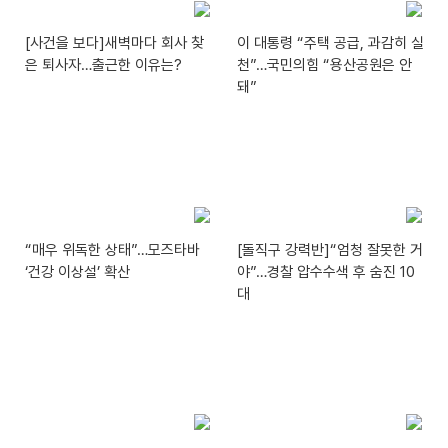
[사건을 보다]새벽마다 회사 찾
이 대통령 “주택 공급, 과감히 실
은 퇴사자…출근한 이유는?
천”…국민의힘 “용산공원은 안
돼”
“매우 위독한 상태”…모즈타바
[돌직구 강력반]“엄청 잘못한 거
‘건강 이상설’ 확산
야”…경찰 압수수색 후 숨진 10
대