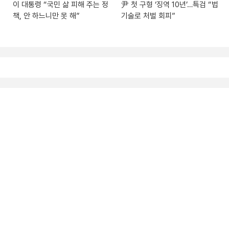
이 대통령 “국민 삶 피해 주는 정
尹 첫 구형 ‘징역 10년’…특검 “법
책, 안 하느니만 못 해”
기술로 처벌 회피”