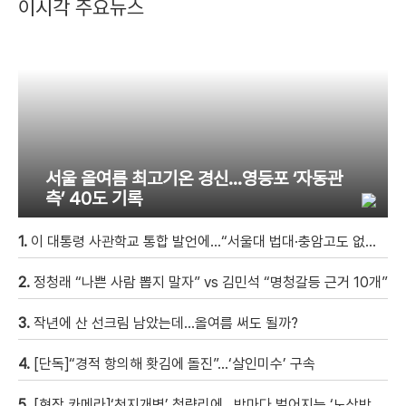
이시각 주요뉴스
서울 올여름 최고기온 경신…영등포 ‘자동관
측’ 40도 기록
1.
이 대통령 사관학교 통합 발언에…“서울대 법대·충암고도 없애나”
2.
정청래 “나쁜 사람 뽑지 말자” vs 김민석 “명청갈등 근거 10개”
3.
작년에 산 선크림 남았는데…올여름 써도 될까?
4.
[단독]“경적 항의해 홧김에 돌진”…‘살인미수’ 구속
5.
[현장 카메라]‘천지개벽’ 청량리에…밤마다 벌어지는 ‘노상방뇨 전쟁’