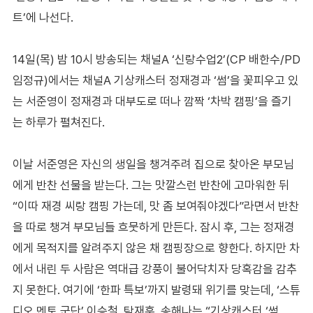
트’에 나선다.
14일(목) 밤 10시 방송되는 채널A ‘신랑수업2’(CP 배한수/PD
임정규)에서는 채널A 기상캐스터 정재경과 ‘썸’을 꽃피우고 있
는 서준영이 정재경과 대부도로 떠나 깜짝 ‘차박 캠핑’을 즐기
는 하루가 펼쳐진다.
이날 서준영은 자신의 생일을 챙겨주려 집으로 찾아온 부모님
에게 반찬 선물을 받는다. 그는 맛깔스런 반찬에 고마워한 뒤
“이따 재경 씨랑 캠핑 가는데, 맛 좀 보여줘야겠다”라면서 반찬
을 따로 챙겨 부모님들 흐뭇하게 만든다. 잠시 후, 그는 정재경
에게 목적지를 알려주지 않은 채 캠핑장으로 향한다. 하지만 차
에서 내린 두 사람은 역대급 강풍이 불어닥치자 당혹감을 감추
지 못한다. 여기에 ‘한파 특보’까지 발령돼 위기를 맞는데, ‘스튜
디오 멘토 군단’ 이승철, 탁재훈, 송해나는 “기상캐스터 ‘썸