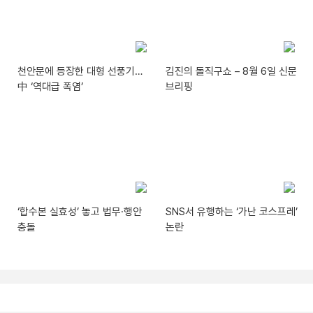
천안문에 등장한 대형 선풍기…
김진의 돌직구쇼 – 8월 6일 신문
中 ‘역대급 폭염’
브리핑
‘합수본 실효성’ 놓고 법무·행안
SNS서 유행하는 ‘가난 코스프레’
충돌
논란