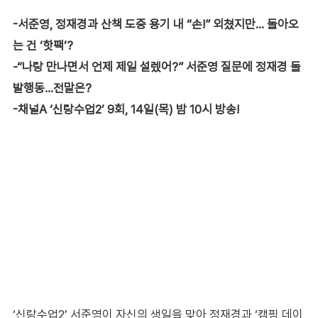
-서준영, 정재경과 산책 도중 용기 내 “손!” 외쳤지만… 돌아오
는 건 ‘핫팩’?
-“나랑 만나면서 언제 제일 설렜어?” 서준영 질문에 정재경 돌
발행동…전말은?
-채널A ‘신랑수업2’ 9회, 14일(목) 밤 10시 방송!
‘신랑수업2’ 서준영이 자신의 생일을 맞아 정재경과 ‘캠핑 데이