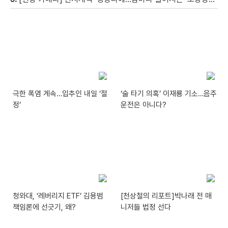
극한 폭염 계속…입추인 내일 ‘절
‘술 타기 의혹’ 이재룡 기소…음주
정’
운전은 아니다?
청와대, ‘레버리지 ETF’ 김용범
[천상철의 리포트]박나래 전 매
책임론에 선긋기, 왜?
니저들 법정 선다