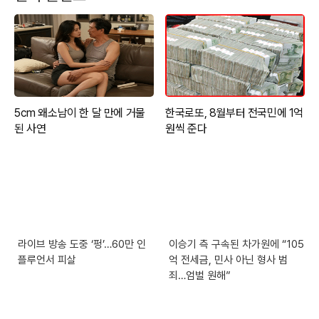
라이브 방송 도중 ‘펑’…60만 인
이승기 측 구속된 차가원에 “105
플루언서 피살
억 전세금, 민사 아닌 형사 범
죄…엄벌 원해”