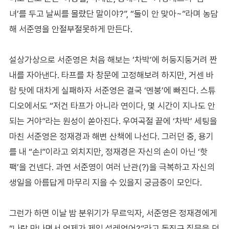
녀’를 두고 날씨를 몰랐단 말이야?”, “둘이 안 맞아~”라며 농담
해 서준영을 안절부절못하게 만든다.
설상가상으로 서준영은 처음 해보는 ‘차박’에 허둥지둥거려 짠
내를 자아낸다. 타프를 차 창문에 고정해보려 하지만, 거센 바
람 탓에 대차게 실패하자 서준영은 결국 ‘멘붕’에 빠진다. 스튜
디오에서도 “저건 타프가 아니라 연이다, 몇 시간이 지나도 안
되는 거야”라는 원성이 쏟아진다. 우여곡절 끝에 ‘차박’ 세팅을
마친 서준영은 정재경과 해변 산책에 나선다. 그러던 중, 용기
를 내 “손!”이라고 외치지만, 정재경은 자신의 손이 아닌 ‘핫
팩’을 건넨다. 과연 서준영이 여러 난관(?)을 극복하고 자신의
생일을 아름답게 마무리 지을 수 있을지 궁금증이 모인다.
그런가 하면 이날 밤 분위기가 무르익자, 서준영은 정재경에게
“나랑 만나면서 언제가 제일 설레었어?”라고 돌직구 질문을 던