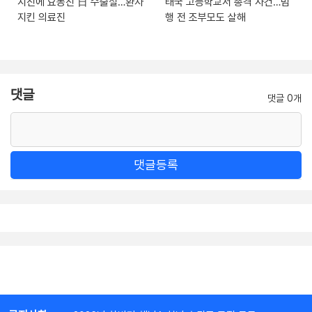
지진에 요동친 日 수술실…환자
태국 고등학교서 총격 사건…범
지킨 의료진
행 전 조부모도 살해
댓글
댓글 0개
댓글등록