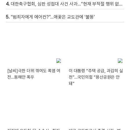
4.
대한축구협회, 심판 성접대 사건 사과…“현재 부적절 행위 없어”
5.
“범죄자에게 에어컨?”…애꿎은 교도관에 ‘불똥’
[날씨]극한 더위 꺾여도 폭염 여
이 대통령 “주택 공급, 과감히 실
전…동해안 폭우
천”…국민의힘 “용산공원은 안
돼”