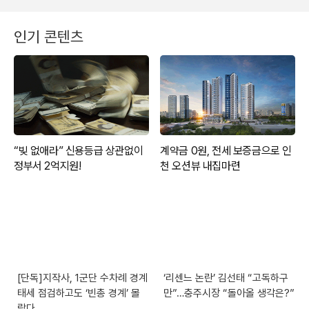
인기 콘텐츠
[단독]지작사, 1군단 수차례 경계
‘리센느 논란’ 김선태 “고독하구
태세 점검하고도 ‘빈총 경계’ 몰
만”…충주시장 “돌아올 생각은?”
랐다