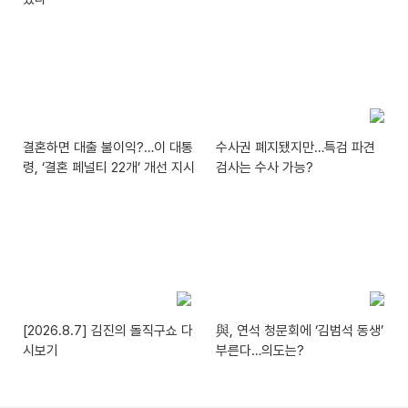
결혼하면 대출 불이익?…이 대통
수사권 폐지됐지만…특검 파견
령, ‘결혼 페널티 22개’ 개선 지시
검사는 수사 가능?
[2026.8.7] 김진의 돌직구쇼 다
與, 연석 청문회에 ‘김범석 동생’
시보기
부른다…의도는?