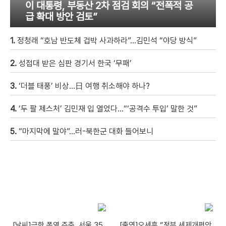
이 대통령, 부동산 2차 점검 회의 “전폭적 공
급 확대 방안 검토”
1.
정청래 “호남 반도체 겁박 사과하라”…김민석 “야당 방식”
2.
성접대 받은 심판 경기서 한국 ‘무패’
3.
‘더블 태풍’ 비상…日 여행 취소해야 하나?
4.
‘두 팔 제스처’ 김민재 입 열었다…“‘공격수 투입’ 말한 것”
5.
“마지막에 말야”…러-북한군 대화 들어보니
[날씨]극한 폭염 주춤, 서울 35
[출연]오세훈 “정부 세제개편안