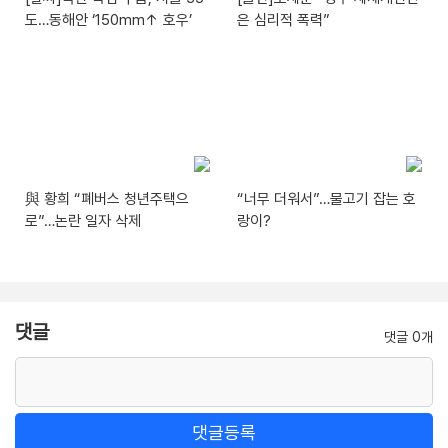
도…동해안 ‘150mm↑ 호우’
은 심리적 폭력”
與 황희 “폐버스 청년주택으
“너무 더워서”…물고기 잡는 호
로”…논란 일자 삭제
랑이?
댓글
댓글 0개
댓글등록