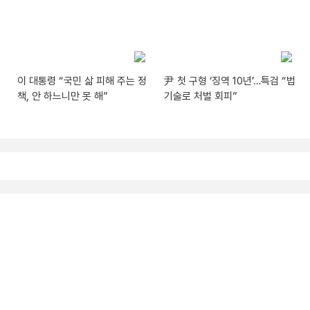
이 대통령 “국민 삶 피해 주는 정
尹 첫 구형 ‘징역 10년’…특검 “법
책, 안 하느니만 못 해”
기술로 처벌 회피”