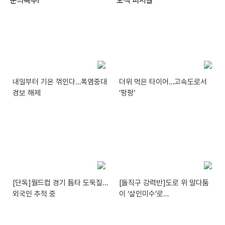
내일부터 기온 꺾인다…폭염중대
더위 먹은 타이어…고속도로서
경보 해제
‘펑펑’
[단독]월드컵 경기 틈타 도둑질…
[돌직구 강력반]도로 위 말다툼
외국인 추적 중
이 ‘살인미수’로…