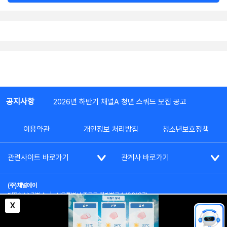
공지사항
2026년 하반기 채널A 청년 스쿼드 모집 공고
이용약관
개인정보 처리방침
청소년보호정책
관련사이트 바로가기
관계사 바로가기
(주)채널에이
대표이사: 김차수
|
서울특별시 종로구 청계천로 1 (03187)
부가통신사업신고: 022357호
|
사업자등록번호: 101-86-62787
X
대표전화: (02)2020-3114
|
시청자상담실: (02)2020-3100
통신판매업신고: 제2012-서울종로-0195호