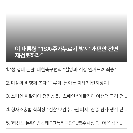
이 대통령 “‘ISA·주가누르기 방지’ 개편안 전면
재검토하라”
1.
‘성 접대 논란’ 대한축구협회 “실망과 걱정 안겨드려 죄송”
2.
미상의 비행체 뜨자 ‘두루미’ 날아든 이유? [런치정치]
3.
스페인·이탈리아 정면충돌…스페인 “이탈리아 여행객 국경 검문할 것”
4.
형사소송법 학회장 “검찰 보완수사권 폐지, 삼풍 참사 생각 난다” [현장영상]
5.
‘리센느 논란’ 김선태 “고독하구만”…충주시장 “돌아올 생각은?”