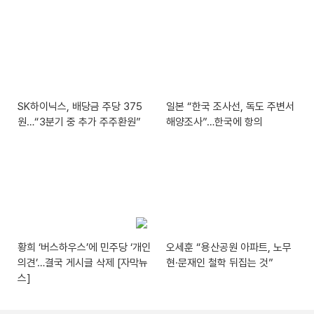
SK하이닉스, 배당금 주당 375
일본 “한국 조사선, 독도 주변서
원…“3분기 중 추가 주주환원”
해양조사”…한국에 항의
황희 ‘버스하우스’에 민주당 ‘개인
오세훈 “용산공원 아파트, 노무
의견’…결국 게시글 삭제 [자막뉴
현·문재인 철학 뒤집는 것”
스]