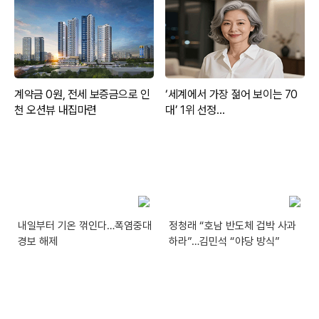
내일부터 기온 꺾인다…폭염중대
정청래 “호남 반도체 겁박 사과
경보 해제
하라”…김민석 “야당 방식”