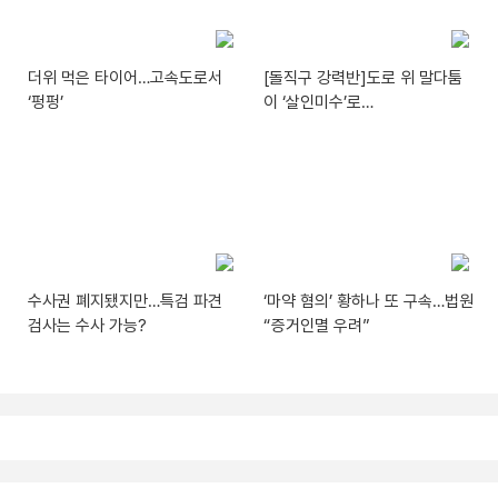
더위 먹은 타이어…고속도로서
[돌직구 강력반]도로 위 말다툼
‘펑펑’
이 ‘살인미수’로…
수사권 폐지됐지만…특검 파견
‘마약 혐의’ 황하나 또 구속…법원
검사는 수사 가능?
“증거인멸 우려”