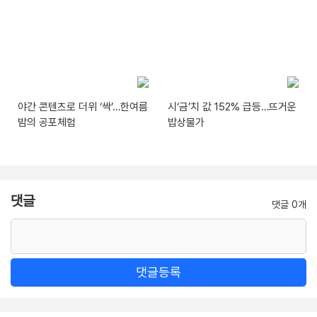
야간 콘텐츠로 더위 ‘싹’…한여름
시‘금’치 값 152% 급등…뜨거운
밤의 공포체험
밥상물가
댓글
댓글 0개
댓글등록