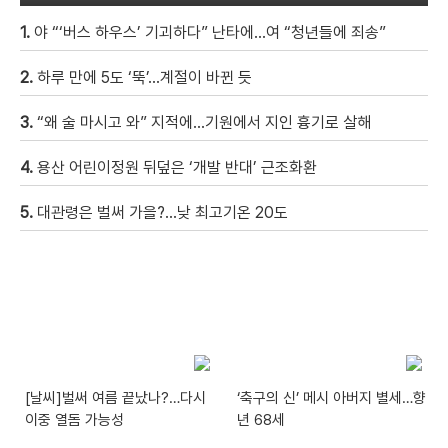
1.
야 “‘버스 하우스’ 기괴하다” 난타에…여 “청년들에 죄송”
2.
하루 만에 5도 ‘뚝’…계절이 바뀐 듯
3.
“왜 술 마시고 와” 지적에…기원에서 지인 흉기로 살해
4.
용산 어린이정원 뒤덮은 ‘개발 반대’ 근조화환
5.
대관령은 벌써 가을?…낮 최고기온 20도
[날씨]벌써 여름 끝났나?…다시
‘축구의 신’ 메시 아버지 별세…향
이중 열돔 가능성
년 68세