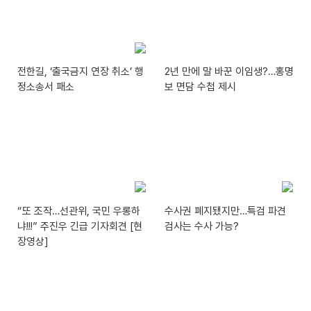
전한길, ‘출국금지 연장 취소’ 행
2년 만에 말 바꾼 이임생?…홍명
정소송서 패소
보 면담 수첩 제시
“또 조작…선관위, 국민 우롱하
수사권 폐지됐지만…특검 파견
냐!!!” 주진우 긴급 기자회견 [현
검사는 수사 가능?
장영상]