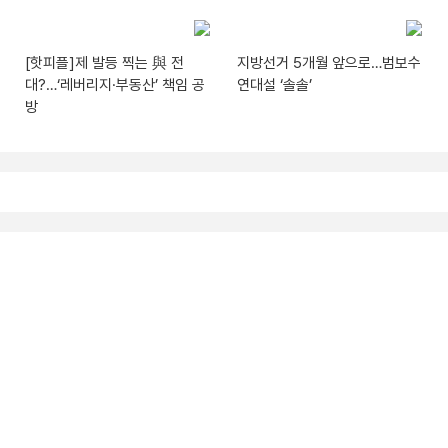
[핫피플]제 발등 찍는 與 전
지방선거 5개월 앞으로…범보수
대?…‘레버리지·부동산’ 책임 공
연대설 ‘솔솔’
방