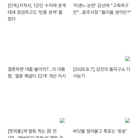
[단독]지작사, 1군단 수차례 경계
‘리센느 논란’ 김선태 “고독하구
태세 점검하고도 ‘빈총 경계’ 몰
만”…충주시장 “돌아올 생각은?”
랐다
결혼하면 대출 불이익?…이 대통
[2026.8.7] 김진의 돌직구쇼 다
령, ‘결혼 페널티 22개’ 개선 지시
시보기
[핫피플]제 발등 찍는 與 전
바닷물 얼어붙고 폭포는 ‘꽁꽁’
대?…‘레버리지·부동산’ 책임 공