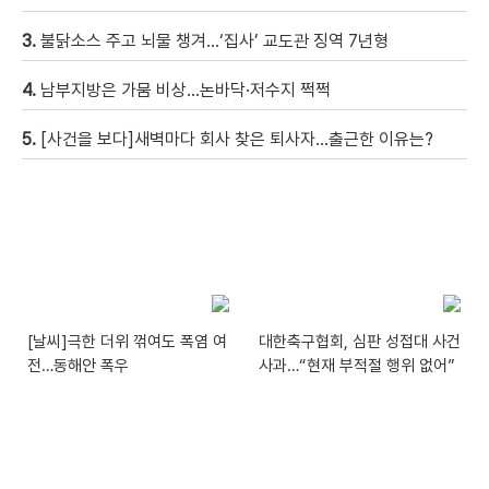
3.
불닭소스 주고 뇌물 챙겨…‘집사’ 교도관 징역 7년형
4.
남부지방은 가뭄 비상…논바닥·저수지 쩍쩍
5.
[사건을 보다]새벽마다 회사 찾은 퇴사자…출근한 이유는?
[날씨]극한 더위 꺾여도 폭염 여
대한축구협회, 심판 성접대 사건
전…동해안 폭우
사과…“현재 부적절 행위 없어”