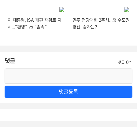
이 대통령, ISA 개편 재검토 지
민주 전당대회 2주차…첫 수도권
시…“환영” vs “졸속”
경선, 승자는?
댓글
댓글 0개
댓글등록