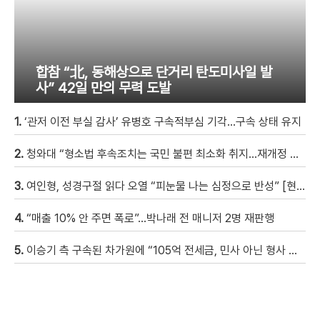
합참 “北, 동해상으로 단거리 탄도미사일 발
사” 42일 만의 무력 도발
1.
‘관저 이전 부실 감사’ 유병호 구속적부심 기각…구속 상태 유지
2.
청와대 “형소법 후속조치는 국민 불편 최소화 취지…재개정 여부는 언급 안 해”
3.
여인형, 성경구절 읽다 오열 “피눈물 나는 심정으로 반성” [현장영상]
4.
“매출 10% 안 주면 폭로”…박나래 전 매니저 2명 재판행
5.
이승기 측 구속된 차가원에 “105억 전세금, 민사 아닌 형사 범죄…엄벌 원해”