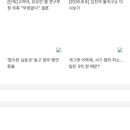
[단독]고려대, 유승민 딸 연구부
[2026.8.6] 김진의 돌직구쇼 다
정 의혹 “부정없다” 결론
시보기
‘합수본 실효성’ 놓고 법무·행안
개그맨 이혁재, 사기 혐의 피소…
충돌
빌린 3억 원 때문?