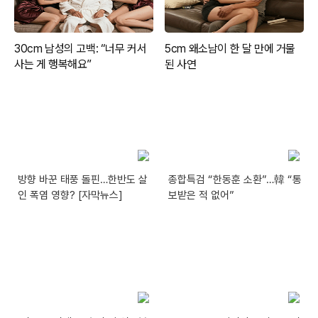
방향 바꾼 태풍 돌핀…한반도 살
종합특검 “한동훈 소환”…韓 “통
인 폭염 영향? [자막뉴스]
보받은 적 없어”