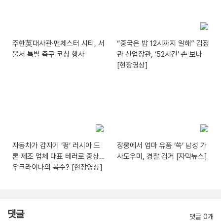
주한英대사관·맨체스터 시티, 서
“중국은 밤 12시까지 일해” 김정
울서 특별 축구 코칭 행사
관 산업장관, ‘52시간’ 손 보나
[현장영상]
자동차가 갑자기 ‘펑’ 러시아 드
장롱에서 엄마 유품 ‘쓱’ 남성 가
론 제조 업체 대표 테러로 중상…
사도우미, 경찰 검거 [자막뉴스]
우크라이나의 복수? [현장영상]
댓글
댓글 0개