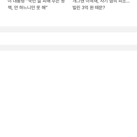
이 대통령 “국민 삶 피해 주는 정
개그맨 이혁재, 사기 혐의 피소…
책, 안 하느니만 못 해”
빌린 3억 원 때문?