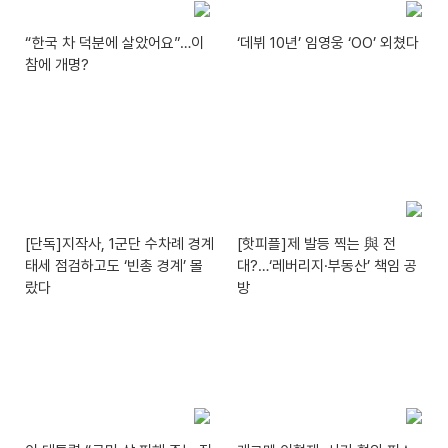
“한국 차 덕분에 살았어요”…이
‘데뷔 10년’ 임영웅 ‘OO’ 외쳤다
참에 개명?
[단독]지작사, 1군단 수차례 경계
[핫피플]제 발등 찍는 與 전
태세 점검하고도 ‘빈총 경계’ 몰
대?…‘레버리지·부동산’ 책임 공
랐다
방