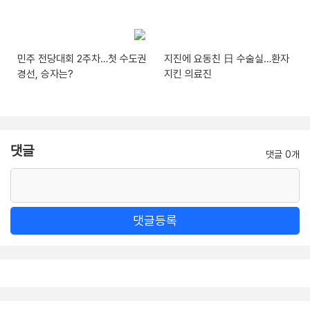
민주 전당대회 2주차…첫 수도권
지진에 요동친 日 수술실…환자
경선, 승자는?
지킨 의료진
댓글
댓글 0개
댓글등록