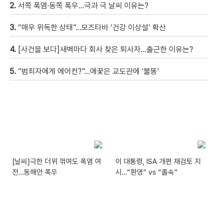
2.
서쪽 폭염·동쪽 폭우…극과 극 날씨 이유는?
3.
“매우 위독한 상태”…모즈타바 ‘건강 이상설’ 확산
4.
[사건을 보다]새벽마다 회사 찾은 퇴사자…출근한 이유는?
5.
“범죄자에게 에어컨?”…애꿎은 교도관에 ‘불똥’
[날씨]극한 더위 꺾여도 폭염 여
이 대통령, ISA 개편 재검토 지
전…동해안 폭우
시…“환영” vs “졸속”