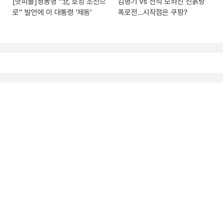
[핫피플]정동영 “北 호칭 조선으
김병기 vs 전직 보좌진 진흙탕
로” 발언에 이 대통령 ‘제동’
폭로전…시작점은 쿠팡?