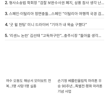
2.
형사소송법 학회장 “검찰 보완수사권 폐지, 삼풍 참사 생각 난다” [현장영상]
3.
스페인·이탈리아 정면충돌…스페인 “이탈리아 여행객 국경 검문할 것”
4.
‘굿 윌 헌팅’ 미니 드라이버 “기아가 내 목숨 구했다”
5.
‘리센느 논란’ 김선태 “고독하구만”…충주시장 “돌아올 생각은?”
여수 오동도 해상서 모터보트 전
손기정 베를린올림픽 마라톤 우
복…1명 사망·1명 실종
승 90주년…특별전·평화 마라톤
기념 사업