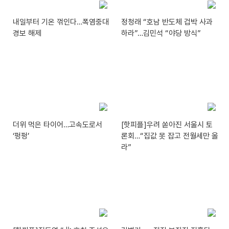
내일부터 기온 꺾인다…폭염중대
정청래 “호남 반도체 겁박 사과
경보 해제
하라”…김민석 “야당 방식”
더위 먹은 타이어…고속도로서
[핫피플]우려 쏟아진 서울시 토
‘펑펑’
론회…“집값 못 잡고 전월세만 올
라”