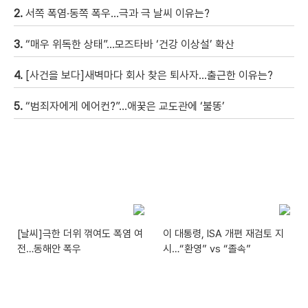
2.
서쪽 폭염·동쪽 폭우…극과 극 날씨 이유는?
3.
“매우 위독한 상태”…모즈타바 ‘건강 이상설’ 확산
4.
[사건을 보다]새벽마다 회사 찾은 퇴사자…출근한 이유는?
5.
“범죄자에게 에어컨?”…애꿎은 교도관에 ‘불똥’
[날씨]극한 더위 꺾여도 폭염 여
이 대통령, ISA 개편 재검토 지
전…동해안 폭우
시…“환영” vs “졸속”