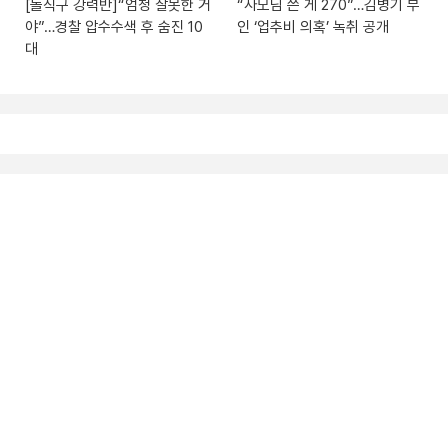
[돌직구 강력반]“엄청 잘못한 거
“사모님 쓴 게 270”…김병기 부
야”…경찰 압수수색 후 숨진 10
인 ‘업추비 의혹’ 녹취 공개
대