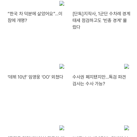
“한국 차 덕분에 살았어요”…이
[단독]지작사, 1군단 수차례 경계
참에 개명?
태세 점검하고도 ‘빈총 경계’ 몰
랐다
‘데뷔 10년’ 임영웅 ‘OO’ 외쳤다
수사권 폐지됐지만…특검 파견
검사는 수사 가능?