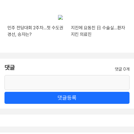
민주 전당대회 2주차…첫 수도권
지진에 요동친 日 수술실…환자
경선, 승자는?
지킨 의료진
댓글
댓글 0개
댓글등록