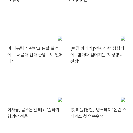
이 대통령 사관학교 통합 발언
[현장 카메라]‘천지개벽’ 청량리
에…“서울대 법대·충암고도 없애
에…밤마다 벌어지는 ‘노상방뇨
나”
전쟁’
이재룡, 음주운전 빼고 ‘술타기’
[핫피플]경찰, ‘탱크데이’ 논란 스
혐의만 적용
타벅스 첫 압수수색