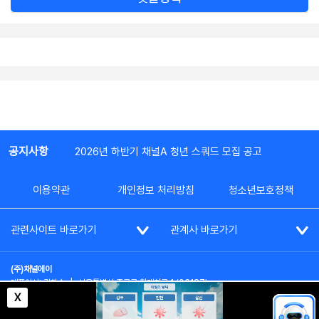
공지사항
2026년 하반기 채널A 청년 스쿼드 모집 공고
이용약관
개인정보 처리방침
청소년보호정책
관련사이트 바로가기
관계사 바로가기
(주)채널에이
대표이사: 김차수
|
서울특별시 종로구 청계천로 1 (03187)
부가통신사업신고: 022357호
|
사업자등록번호: 101-86-62787
X
대표전화: (02)2020-3114
|
시청자상담실: (02)2020-3100