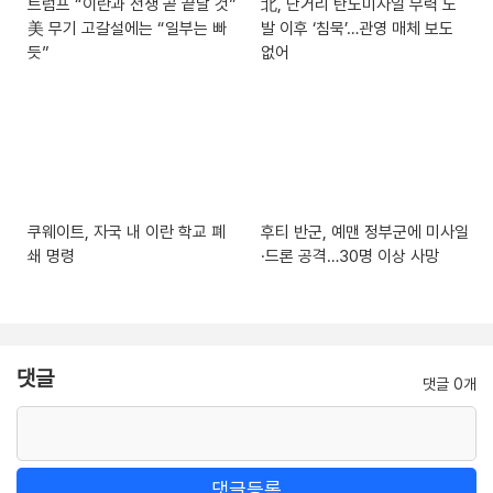
트럼프 “이란과 전쟁 곧 끝날 것”
北, 단거리 탄도미사일 무력 도
美 무기 고갈설에는 “일부는 빠
발 이후 ‘침묵’…관영 매체 보도
듯”
없어
쿠웨이트, 자국 내 이란 학교 폐
후티 반군, 예맨 정부군에 미사일
쇄 명령
·드론 공격…30명 이상 사망
댓글
댓글 0개
댓글등록