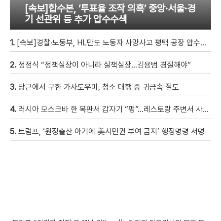
[속보]합수본, ‘투표율 조작 의혹’ 중앙·서울·경
기 선관위 등 추가 압수수색
1.
[속보]경찰·노동부, HL만도 노동자 사망사고 평택 공장 압수수색
2.
정점식 “정책실장이 아니라 실책실장…김용범 경질해야”
3.
당근에서 구한 가사도우미, 청소 대행 중 귀금속 절도
4.
러시아 모스크바 한 복판서 갑자기 “펑”…레스토랑 주변서 사제 폭탄 폭발해 20여 명 사상 [현장영상]
5.
트럼프, ‘원정출산 아기에 美시민권 부여 금지’ 행정명령 서명