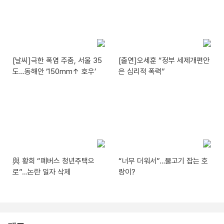
[날씨]극한 폭염 주춤, 서울 35
[출연]오세훈 “정부 세제개편안
도…동해안 ‘150mm↑ 호우’
은 심리적 폭력”
與 황희 “폐버스 청년주택으
“너무 더워서”…물고기 잡는 호
로”…논란 일자 삭제
랑이?