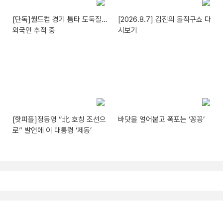
[단독]월드컵 경기 틈타 도둑질…
[2026.8.7] 김진의 돌직구쇼 다
외국인 추적 중
시보기
[핫피플]정동영 “北 호칭 조선으
바닷물 얼어붙고 폭포는 ‘꽁꽁’
로” 발언에 이 대통령 ‘제동’