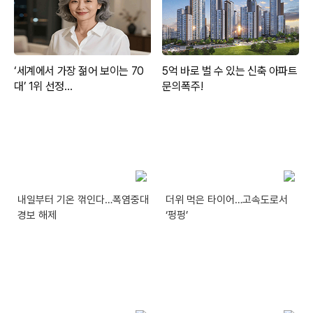
내일부터 기온 꺾인다…폭염중대
더위 먹은 타이어…고속도로서
경보 해제
‘펑펑’