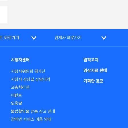
트 바로가기
관계사 바로가기
시청자센터
법적고지
영상자료 판매
시청자위원회 평가단
시청자 상담실 상담내역
기획안 공모
고충처리인
이벤트
도움말
불법촬영물 유통 신고 안내
장애인 서비스 이용 안내