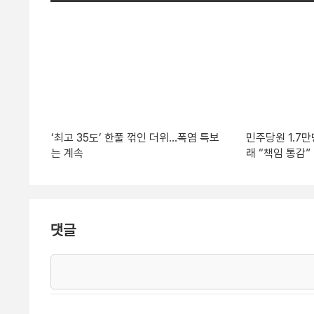
‘최고 35도’ 한풀 꺾인 더위…폭염 특보
민주당원 1.7
는 계속
래 “책임 통감”
댓글