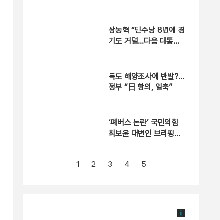
착오적 발상”
장동혁 “민주당 8년에 경
기도 거덜…다음 대통령
은 ‘빈껍데기’ 물려받을
것”
독도 해양조사에 반발?…
정부 “日 항의, 일축”
‘폐버스 논란’ 국민의힘
최보윤 대변인 브리핑
[현장영상]
1
2
3
4
5