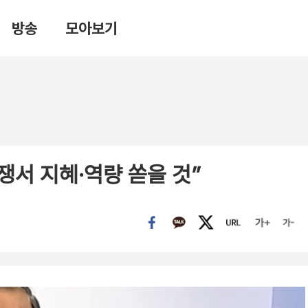
방송
모아보기
쟁서 지혜·역량 쏟을 것”