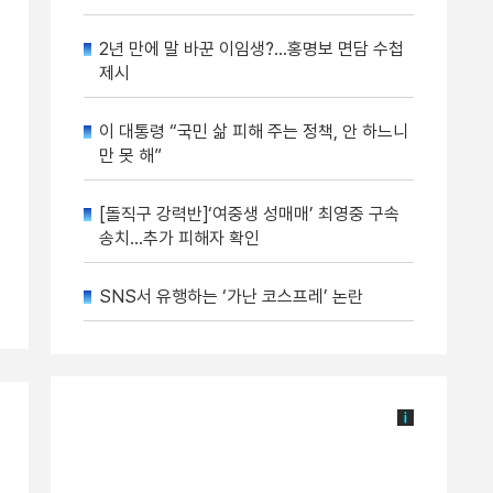
2년 만에 말 바꾼 이임생?…홍명보 면담 수첩
제시
이 대통령 “국민 삶 피해 주는 정책, 안 하느니
만 못 해”
[돌직구 강력반]‘여중생 성매매’ 최영중 구속
송치…추가 피해자 확인
SNS서 유행하는 ‘가난 코스프레’ 논란