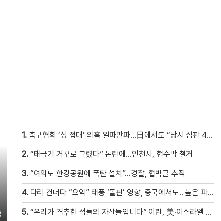
1.
축구협회 ‘성 접대’ 의혹 일파만파…日에서도 “당시 심판 4명 조사 착수”
2.
“태극기 거꾸로 그렸다” 논란에…인천시, 현수막 철거
3.
“여의도 한강공원에 폭탄 설치”…경찰, 협박글 추적
4.
다리 건너다 “으악” 태풍 ‘돌핀’ 영향, 중국에서도…높은 파도에 휩쓸려 9세 아이 실종 [현장영상]
5.
“우리가 격추한 적들의 자산들입니다” 이란, 美·이스라엘 격추 드론 전시회 열어