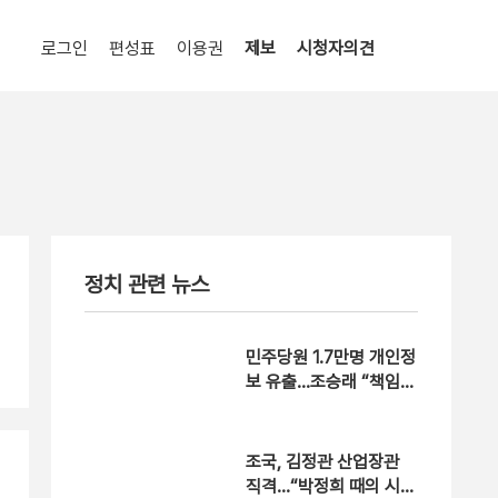
로그인
편성표
이용권
제보
시청자의견
정치 관련 뉴스
민주당원 1.7만명 개인정
보 유출…조승래 “책임
통감”
조국, 김정관 산업장관
직격…“박정희 때의 시대