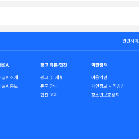
고
관련사이
채널A
광고·큐톤·협찬
약관정책
채널A 소개
광고 및 제휴
이용약관
채널A 홍보
큐톤 안내
개인정보 처리방침
협찬 고지
청소년보호정책