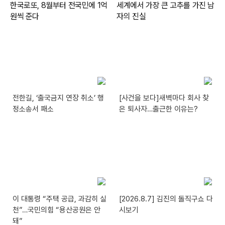
전한길, ‘출국금지 연장 취소’ 행
[사건을 보다]새벽마다 회사 찾
정소송서 패소
은 퇴사자…출근한 이유는?
이 대통령 “주택 공급, 과감히 실
[2026.8.7] 김진의 돌직구쇼 다
천”…국민의힘 “용산공원은 안
시보기
돼”