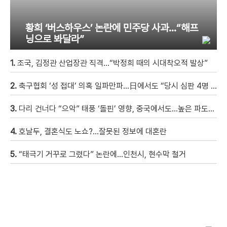
황희 ‘버스하우스’ 논란에 민주당 사과…“해프
닝으로 봐달라”
1.
조국, 김정관 산업장관 직격…“박정희 때의 시대착오적 발상”
2.
축구협회 ‘성 접대’ 의혹 일파만파…日에서도 “당시 심판 4명 조사 착수”
3.
다리 건너다 “으악” 태풍 ‘돌핀’ 영향, 중국에서도…높은 파도에 휩쓸려 9세 아이 실종 [현장영상]
4.
호날두, 결혼식도 노쇼?…잘못된 정보에 대혼란
5.
“태극기 거꾸로 그렸다” 논란에…인천시, 현수막 철거