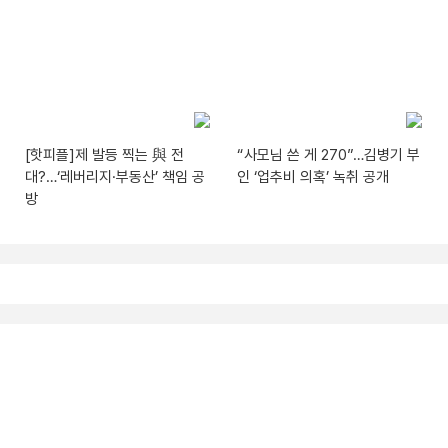
[핫피플]제 발등 찍는 與 전
“사모님 쓴 게 270”…김병기 부
대?…‘레버리지·부동산’ 책임 공
인 ‘업추비 의혹’ 녹취 공개
방