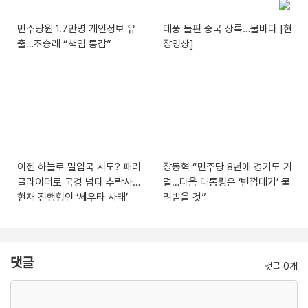
민주당원 1.7만명 개인정보 유
태풍 돌핀 중국 상륙…물바다 [현
출…조승래 “책임 통감”
장영상]
이젠 하늘로 밀입국 시도? 패러
장동혁 “민주당 8년에 경기도 거
글라이더로 국경 넘다 추락사…
덜…다음 대통령은 ‘빈껍데기’ 물
현재 진행형인 ‘세우타 사태’
려받을 것”
댓글
댓글 0개