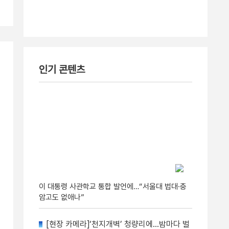
인기 콘텐츠
이 대통령 사관학교 통합 발언에…“서울대 법대·충
암고도 없애나”
[현장 카메라]‘천지개벽’ 청량리에…밤마다 벌