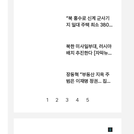
위반 입건
“북 홍수로 신계 군사기
지 일대 주택 최소 380
채 유실… 댐 붕괴 가능
성“
북한 미사일부대, 러시아
배치 추진한다 [자막뉴
스]
장동혁 “부동산 지옥 주
범은 이재명 정권… 집값
잡겠다고 국민만 잡아”
1
2
3
4
5