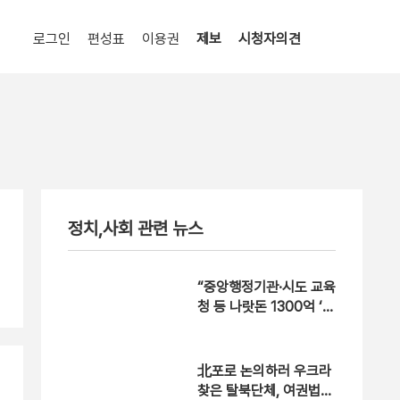
로그인
편성표
이용권
제보
시청자의견
정치,사회 관련 뉴스
“중앙행정기관·시도 교육
청 등 나랏돈 1300억 ‘줄
줄’…역대 최대규모”
北포로 논의하러 우크라
찾은 탈북단체, 여권법