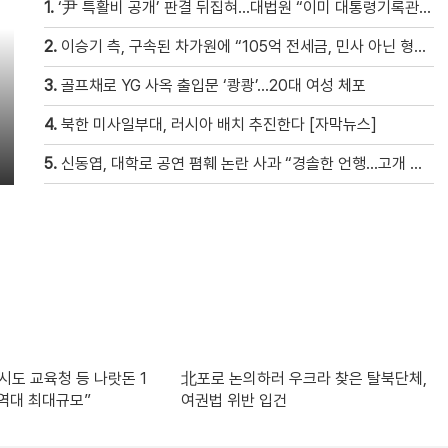
1.
‘尹 특활비 공개’ 판결 뒤집혀…대법원 “이미 대통령기록관 이관”
2.
이승기 측, 구속된 차가원에 “105억 전세금, 민사 아닌 형사 범죄…엄벌 원해” [자막뉴스]
3.
골프채로 YG 사옥 출입문 ‘쾅쾅’…20대 여성 체포
4.
북한 미사일부대, 러시아 배치 추진한다 [자막뉴스]
5.
신동엽, 대학로 공연 폄훼 논란 사과 “경솔한 언행…고개 숙여 사과”
시도 교육청 등 나랏돈 1
北포로 논의하러 우크라 찾은 탈북단체,
…역대 최대규모”
여권법 위반 입건