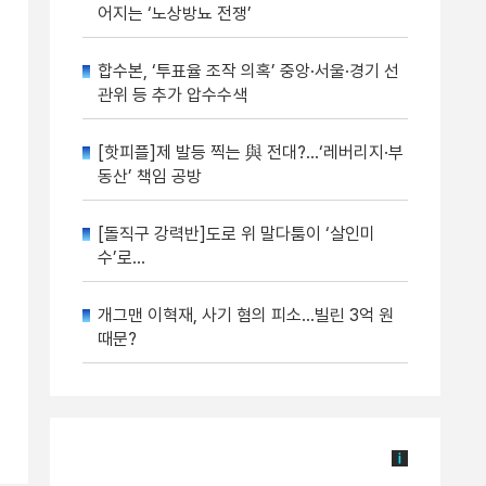
어지는 ‘노상방뇨 전쟁’
합수본, ‘투표율 조작 의혹’ 중앙·서울·경기 선
관위 등 추가 압수수색
[핫피플]제 발등 찍는 與 전대?…‘레버리지·부
동산’ 책임 공방
[돌직구 강력반]도로 위 말다툼이 ‘살인미
수’로…
개그맨 이혁재, 사기 혐의 피소…빌린 3억 원
때문?