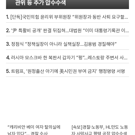
관위 등 추가 압수수색
1.
[단독]국민의힘 윤리위 부위원장 “위원장과 동반 사퇴 요구할 것”
2.
‘尹 특활비 공개’ 판결 뒤집혀…대법원 “이미 대통령기록관 이관”
3.
정점식 “정책실장이 아니라 실책실장…김용범 경질해야”
4.
러시아 모스크바 한 복판서 갑자기 “펑”…레스토랑 주변서 사제 폭탄 폭발해 20여 명 사상 [현장영상]
5.
트럼프, ‘원정출산 아기에 美시민권 부여 금지’ 행정명령 서명
“캐리비안 베이 여자 탈의실에
[속보]경찰·노동부, HL만도 노동
남자 있다”… 경찰 수사
자 사망사고 평택 공장 압수수색