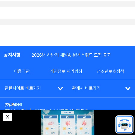
공지사항
2026년 하반기 채널A 청년 스쿼드 모집 공고
이용약관
개인정보 처리방침
청소년보호정책
관련사이트 바로가기
관계사 바로가기
(주)채널에이
대표이사: 김차수
|
서울특별시 종로구 청계천로 1 (03187)
부가통신사업신고: 022357호
|
사업자등록번호: 101-86-62787
X
대표전화: (02)2020-3114
|
시청자상담실: (02)2020-3100
통신판매업신고: 제2012-서울종로-0195호
COPYRIGHT(c) SINCE 2023,
CHANNEL A
ALL RIGHTS RESERVED.