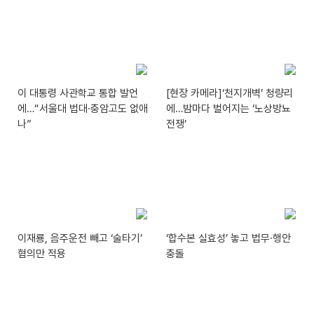
이 대통령 사관학교 통합 발언
[현장 카메라]‘천지개벽’ 청량리
에…“서울대 법대·충암고도 없애
에…밤마다 벌어지는 ‘노상방뇨
나”
전쟁’
이재룡, 음주운전 빼고 ‘술타기’
‘합수본 실효성’ 놓고 법무·행안
혐의만 적용
충돌