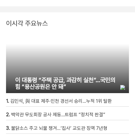
이시각 주요뉴스
이 대통령 “주택 공급, 과감히 실천”…국민의
힘 “용산공원은 안 돼”
1.
김민석, 與 대표 제주·인천 경선서 승리…누적 1위 탈환
2.
백악관 무도회장 공사 제동…트럼프 “정치적 판결”
3.
불닭소스 주고 뇌물 챙겨…‘집사’ 교도관 징역 7년형