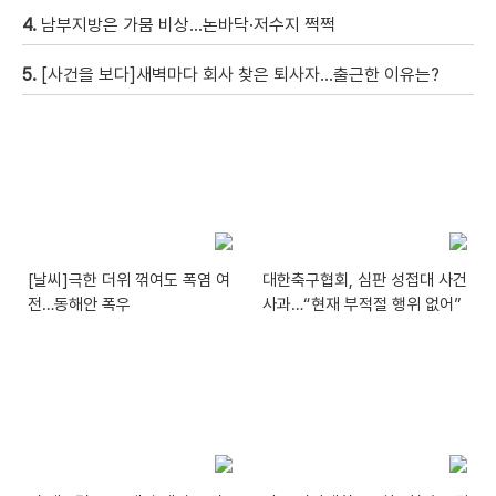
4.
남부지방은 가뭄 비상…논바닥·저수지 쩍쩍
5.
[사건을 보다]새벽마다 회사 찾은 퇴사자…출근한 이유는?
[날씨]극한 더위 꺾여도 폭염 여
대한축구협회, 심판 성접대 사건
전…동해안 폭우
사과…“현재 부적절 행위 없어”