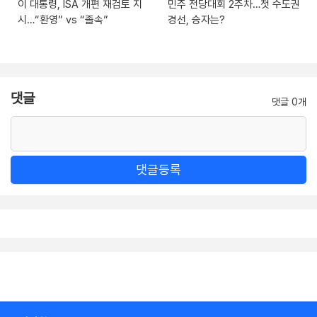
이 대통령, ISA 개편 재검토 지
민주 전당대회 2주차…첫 수도권
시…“환영” vs “졸속”
경선, 승자는?
댓글
댓글 0개
댓글등록