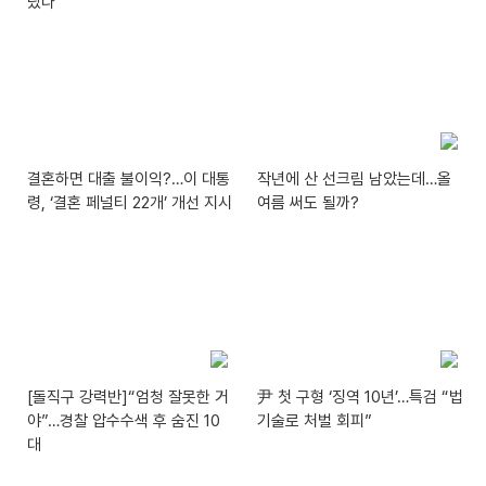
랐다
결혼하면 대출 불이익?…이 대통
작년에 산 선크림 남았는데…올
령, ‘결혼 페널티 22개’ 개선 지시
여름 써도 될까?
[돌직구 강력반]“엄청 잘못한 거
尹 첫 구형 ‘징역 10년’…특검 “법
야”…경찰 압수수색 후 숨진 10
기술로 처벌 회피”
대