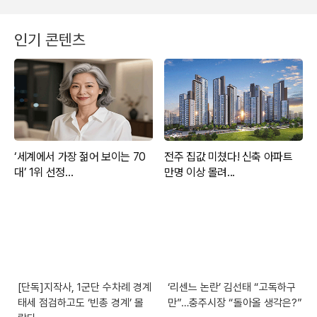
인기 콘텐츠
[단독]지작사, 1군단 수차례 경계
‘리센느 논란’ 김선태 “고독하구
태세 점검하고도 ‘빈총 경계’ 몰
만”…충주시장 “돌아올 생각은?”