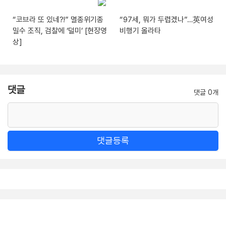
“코브라 또 있네?!” 멸종위기종
“97세, 뭐가 두렵겠나”…英여성
밀수 조직, 검찰에 ‘덜미’ [현장영
비행기 올라타
상]
댓글
댓글 0개
댓글등록