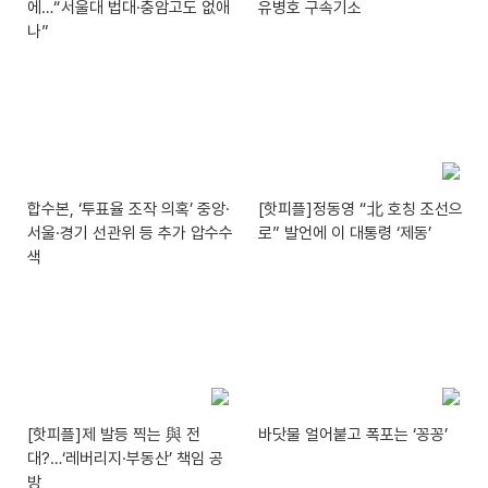
에…“서울대 법대·충암고도 없애
유병호 구속기소
나”
합수본, ‘투표율 조작 의혹’ 중앙·
[핫피플]정동영 “北 호칭 조선으
서울·경기 선관위 등 추가 압수수
로” 발언에 이 대통령 ‘제동’
색
[핫피플]제 발등 찍는 與 전
바닷물 얼어붙고 폭포는 ‘꽁꽁’
대?…‘레버리지·부동산’ 책임 공
방