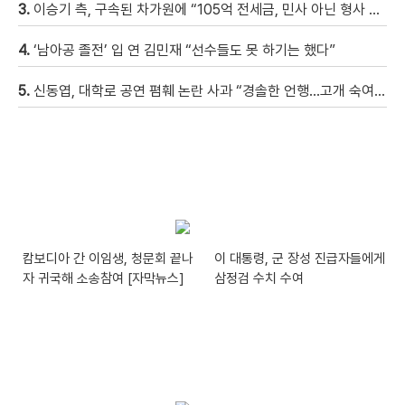
3.
이승기 측, 구속된 차가원에 “105억 전세금, 민사 아닌 형사 범죄…엄벌 원해” [자막뉴스]
4.
‘남아공 졸전’ 입 연 김민재 “선수들도 못 하기는 했다”
5.
신동엽, 대학로 공연 폄훼 논란 사과 “경솔한 언행…고개 숙여 사과”
캄보디아 간 이임생, 청문회 끝나
이 대통령, 군 장성 진급자들에게
자 귀국해 소송참여 [자막뉴스]
삼정검 수치 수여