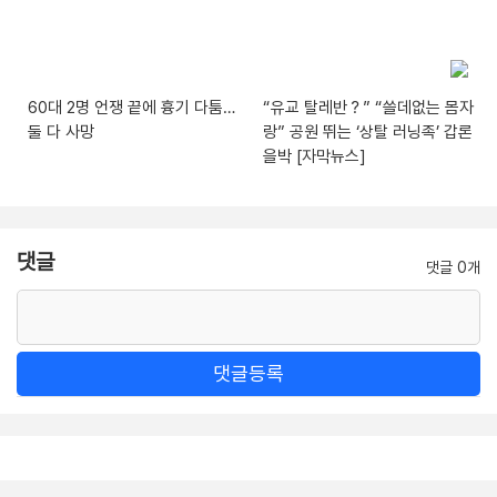
60대 2명 언쟁 끝에 흉기 다툼…
“유교 탈레반？” “쓸데없는 몸자
둘 다 사망
랑” 공원 뛰는 ‘상탈 러닝족’ 갑론
을박 [자막뉴스]
댓글
댓글 0개
댓글등록