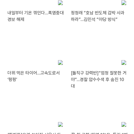
내일부터 기온 꺾인다…폭염중대
정청래 “호남 반도체 겁박 사과
경보 해제
하라”…김민석 “야당 방식”
더위 먹은 타이어…고속도로서
[돌직구 강력반]“엄청 잘못한 거
‘펑펑’
야”…경찰 압수수색 후 숨진 10
대