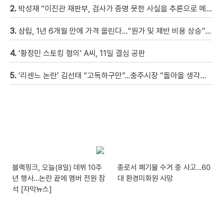
2.
박성재 “이진관 재판부, 검사가 증명 못한 사실을 추론으로 메꿔” [현장영상]
3.
삼립, 1년 6개월 만에 가격 올린다…“원가 및 제반 비용 상승” [자막뉴스]
4.
‘황정민 스토킹 혐의’ A씨, 11일 결심 공판
5.
‘리센느 논란’ 김선태 “고독하구만”…충주시장 “돌아올 생각은?”
블랙핑크, 오늘(8일) 데뷔 10주
종로서 폐기물 수거 중 사고…60
년 행사…논란 끝에 멤버 전원 참
대 환경미화원 사망
석 [자막뉴스]