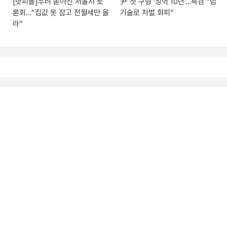
[핫피플]우려 쏟아진 서울시 토
尹 첫 구형 ‘징역 10년’…특검 “법
론회…“집값 못 잡고 전월세만 올
기술로 처벌 회피”
라”