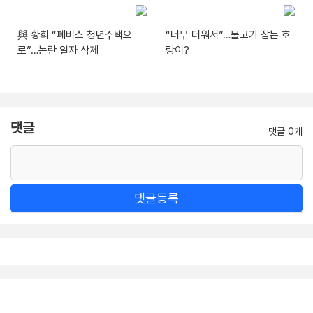
與 황희 “폐버스 청년주택으
“너무 더워서”…물고기 잡는 호
로”…논란 일자 삭제
랑이?
댓글
댓글 0개
댓글등록