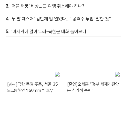
3.
‘더블 태풍’ 비상…日 여행 취소해야 하나?
4.
‘두 팔 제스처’ 김민재 입 열었다…“‘공격수 투입’ 말한 것”
5.
“마지막에 말야”…러-북한군 대화 들어보니
[날씨]극한 폭염 주춤, 서울 35
[출연]오세훈 “정부 세제개편안
도…동해안 ‘150mm↑ 호우’
은 심리적 폭력”