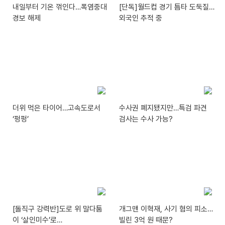
내일부터 기온 꺾인다…폭염중대
[단독]월드컵 경기 틈타 도둑질…
경보 해제
외국인 추적 중
더위 먹은 타이어…고속도로서
수사권 폐지됐지만…특검 파견
‘펑펑’
검사는 수사 가능?
[돌직구 강력반]도로 위 말다툼
개그맨 이혁재, 사기 혐의 피소…
이 ‘살인미수’로…
빌린 3억 원 때문?